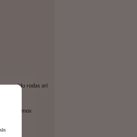
sam pa vidu rodas arī
sus iespējamos
mās