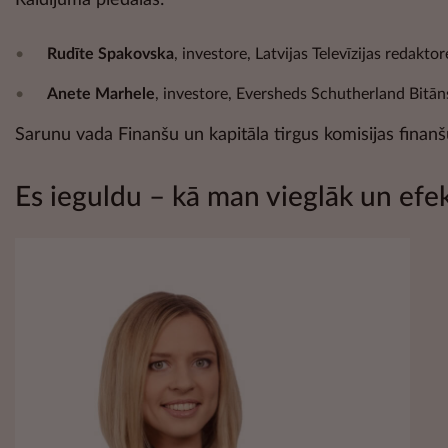
Raidījumā piedalās:
Rudīte Spakovska
, investore, Latvijas Televīzijas redakto
Anete Marhele
, investore, Eversheds Schutherland Bitān
Sarunu vada Finanšu un kapitāla tirgus komisijas finan
Es ieguldu – kā man vieglāk un efe