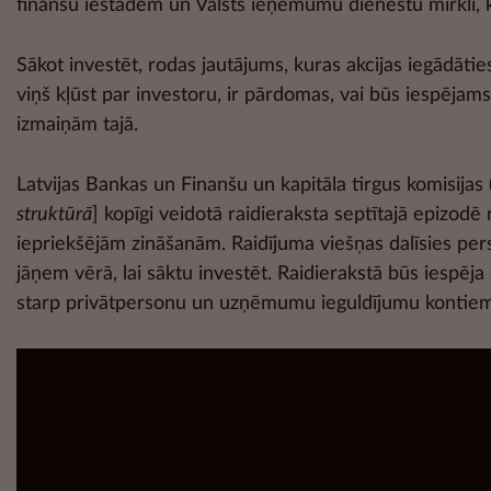
finanšu iestādēm un Valsts ieņēmumu dienestu mirklī, k
Sākot investēt, rodas jautājums, kuras akcijas iegādāties,
viņš kļūst par investoru, ir pārdomas, vai būs iespējams 
izmaiņām tajā.
Latvijas Bankas un Finanšu un kapitāla tirgus komisijas
struktūrā
] kopīgi veidotā raidieraksta septītajā epizod
iepriekšējām zināšanām. Raidījuma viešņas dalīsies pers
jāņem vērā, lai sāktu investēt. Raidierakstā būs iespēja
starp privātpersonu un uzņēmumu ieguldījumu kontiem