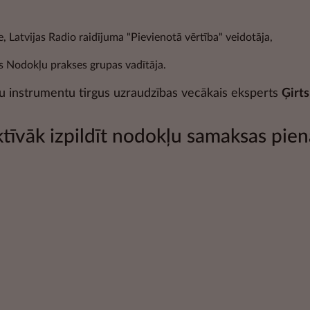
re, Latvijas Radio raidījuma "Pievienotā vērtība" veidotāja,
s Nodokļu prakses grupas vadītāja.
šu instrumentu tirgus uzraudzības vecākais eksperts
Ģirt
ktīvāk izpildīt nodokļu samaksas pi