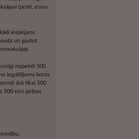
ksājusi (proti, esmu
dokli iespējams
 konta un gūstot
 nemaksājot.
ksmīgi nopelnīt 500
 no ieguldījumu konta
zņemti ārā tikai 500
s 500 eiro peļņas
atvedību.