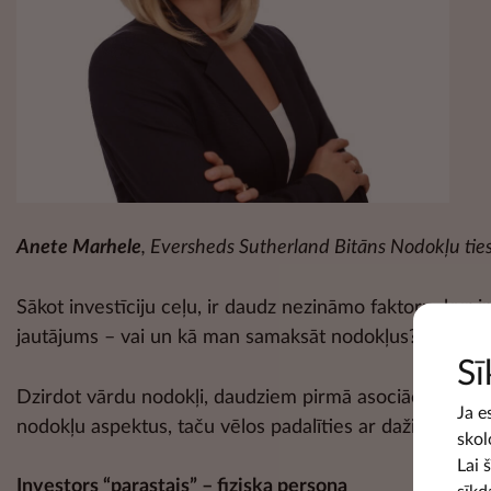
Anete Marhele
, Eversheds Sutherland Bitāns Nodokļu tie
Sākot investīciju ceļu, ir daudz nezināmo faktoru: kur i
jautājums – vai un kā man samaksāt nodokļus?
Sī
Dzirdot vārdu nodokļi, daudziem pirmā asociācija ir – s
Ja e
nodokļu aspektus, taču vēlos padalīties ar dažiem padom
skol
Lai 
Investors “parastais” – fiziska persona