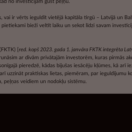
ad no investīcijām gūst peļņu.
 vai ir vērts ieguldīt vietējā kapitāla tirgū – Latvijā un Ba
pietiekami bieži veltīt laiku un sekot līdzi savam investīci
 (FKTK) [
red. kopš 2023. gada 1. janvāra FKTK integrēta Lat
ē runāsim ar divām privātajām investorēm, kuras pirmās ak
onīgajā pieredzē, kādas bijušas iesācēju kļūmes, kā arī ie
 arī uzzināt praktiskas lietas, piemēram, par ieguldījumu 
, peļņas veidiem un nodokļu sistēmu.