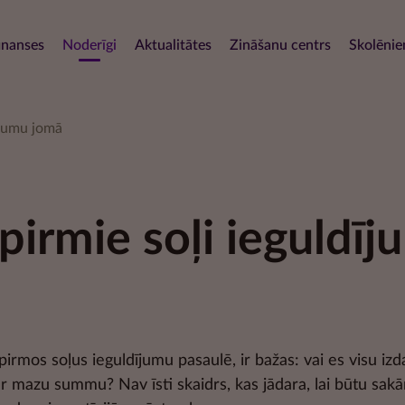
Pārlekt
uz
navigation
inanses
Noderīgi
Aktualitātes
Zināšanu centrs
Skolēni
galveno
saturu
ījumu jomā
 pirmie soļi ieguldī
pirmos soļus ieguldījumu pasaulē, ir bažas: vai es visu izd
t ar mazu summu? Nav īsti skaidrs, kas jādara, lai būtu sakā