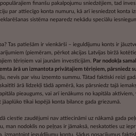
no populārajiem finanšu pakalpojumu sniedzējiem, tad inve
iju par attiecīgo konta numuru, kā arī iesniedzot konta i
ā deklarēšanas sistēma neparedz nekādu speciālu iesniegum
a? Tas patiešām ir vienkārši – ieguldījumu konts ir jāuztv
darījumiem (piemēram, pērkot akcijas Latvijas biržā kot
jiem tēriņiem vai jaunām investīcijām.
Par nodokļa sama
ņemta ārā un izmantota privātajiem tēriņiem, pārsniedz
, nevis par visu izņemto summu. Tātad faktiski reizi gadā
skaitīti ārā līdzekļi tādā apmērā, kas pārsniedz tajā iemak
pitāla pieaugums, vai arī ienākums no kapitāla aktīviem, va
t jāaplūko tikai kopējā konta bilance gada griezumā.
ā ciestie zaudējumi nav attiecināmi uz nākamā gada peļņ
, man nodoklis no peļņas ir jāmaksā, neskatoties uz iepr
izmantojot ieguldījumu kontu, šādus nosacījumus faktiski a