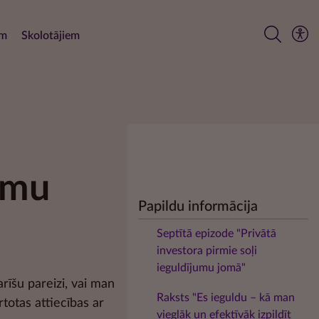
em
Skolotājiem
jumu
Papildu informācija
Septītā epizode "Privātā
investora pirmie soļi
ieguldījumu jomā"
arīšu pareizi, vai man
Raksts "Es ieguldu – kā man
rtotas attiecības ar
vieglāk un efektīvāk izpildīt