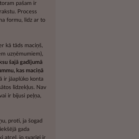
storam pašam ir
zrakstu. Process
a formu, līdz ar to
er kā tāds maciņš,
ētiem uzņēmumiem),
ksu šajā gadījumā
 summu, kas maciņā
 ir jāaplūko konta
sātos līdzekļus. Nav
i ir bijusi peļņa,
u, proti, ja šogad
iekšējā gada
tceļ, jo svarīgi ir