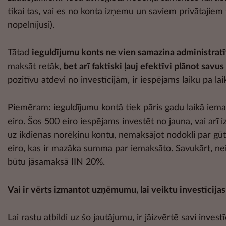
tikai tas, vai es no konta izņemu un saviem privātajie
nopelnījusi).
Tātad
ieguldījumu konts ne vien samazina administratī
maksāt retāk,
bet arī faktiski ļauj efektīvi plānot savu
pozitīvu atdevi no investīcijām, ir iespējams laiku pa 
Piemēram: ieguldījumu kontā tiek pāris gadu laikā iemak
eiro. Šos 500 eiro iespējams investēt no jauna, vai arī 
uz ikdienas norēķinu kontu, nemaksājot nodokli par gūto p
eiro, kas ir mazāka summa par iemaksāto. Savukārt, nei
būtu jāsamaksā IIN 20%.
Vai ir vērts izmantot uzņēmumu, lai veiktu investīcijas
Lai rastu atbildi uz šo jautājumu, ir jāizvērtē savi in