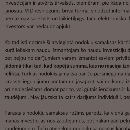
investīcijām ir atvērts ārvalstīs, piemēram, pie kāda 
jānosūta VID iesniegums brīvā formā, sniedzot informāc
nemaz nav sarežģīts un laikietilpīgs, taču elektronisk
investors var nedaudz apjukt.
Ko tad īsti nozīmē šī atvieglotā nodokļu samaksas kārtīb
kurā ieliekam naudu, izmantojam šo naudu investīciju 
bet peļņu no darījumiem varam izmantot saviem privāta
jādomā tikai tad, kad kopējā summa, kas no maciņa iz
ielikta.
Turklāt nodoklis jāmaksā par šo pārsnieguma daļu
izraksts ieguldījumu kontam un jāsaprot, vai no konta iz
arī nepieciešams domāt par to, vai gūtais ienākums ir ka
zaudējumi. Nav jāuzskaita katrs darījums individuāli, be
Parastais nodokļu samaksas režīms paredz, ka vienā gad
manas investīcijas nes zaudējumus, bet nākamgad peļņu
zaudējumiem. Taču atvieglotā nodokļu samaksas kārtība, 