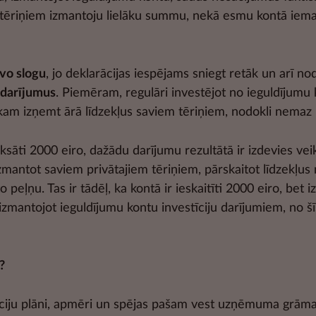
m tēriņiem izmantoju lielāku summu, nekā esmu kontā iema
vo slogu
, jo deklarācijas iespējams sniegt retāk un arī no
s darījumus
. Piemēram, regulāri investējot no ieguldījumu
laikam izņemt ārā līdzekļus saviem tēriņiem, nodokli nemaz
sāti 2000 eiro, dažādu darījumu rezultātā ir izdevies vei
izmantot saviem privātajiem tēriņiem, pārskaitot līdzekļus
eļņu. Tas ir tādēļ, ka kontā ir ieskaitīti 2000 eiro, bet i
zmantojot ieguldījumu kontu investīciju darījumiem, no šī
?
vestīciju plāni, apmēri un spējas pašam vest uzņēmuma grām