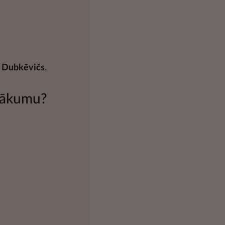
s Dubkēvičs
.
enākumu?