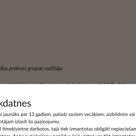
sību prakses grupas vadītāja
nvestēt, kā investēt, vai man izdosies nopelnīt? Turklāt vi
kdatnes
arežģīti un nesaprotami. Šī raksta mērķis nav izklāstīt vi
si jaunāks par 13 gadiem, palūdz saviem vecākiem, aizbildnim vai
iem, kas var noderēt, sākot investīciju ceļu.
otājam izlasīt šo paziņojumu.
šī tīmekļvietne darbotos, tajā tiek izmantotas obligāti nepiecieša