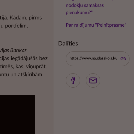
nodokļu samaksas
pienākumu?"
ltijā. Kādam, pirms
Par raidījumu "Pelnītprasme"
ju portfelim,
Dalīties
vijas Bankas
cijas iegādājušās bez
zīmēs, kas, viņuprāt,
kontu un atšķirībām