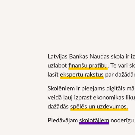
Latvijas Bankas Naudas skola ir iz
uzlabot
finanšu pratību
. Te vari s
lasīt
ekspertu rakstus
par dažādā
Skolēniem ir pieejams digitāls mā
veidā ļauj izprast ekonomikas li
dažādās
spēlēs un uzdevumos.
Piedāvājam
skolotājiem
noderīgu 