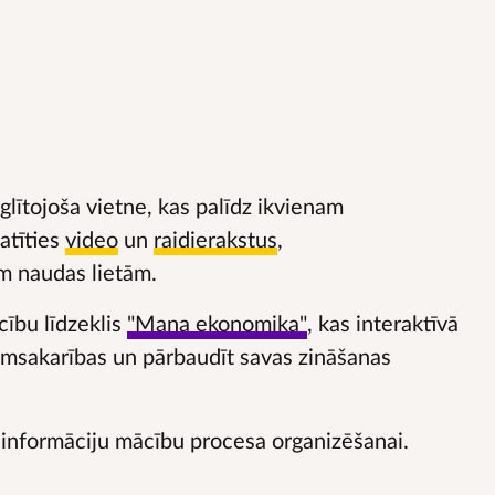
glītojoša vietne, kas palīdz ikvienam
katīties
video
un
raidierakstus
,
m naudas lietām.
cību līdzeklis
"Mana ekonomika"
, kas interaktīvā
kumsakarības un pārbaudīt savas zināšanas
informāciju mācību procesa organizēšanai.