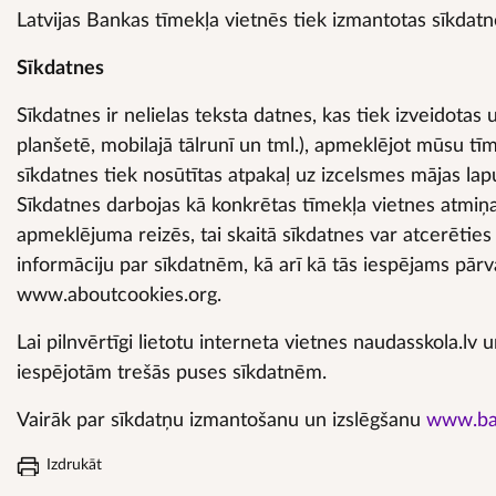
Latvijas Bankas tīmekļa vietnēs tiek izmantotas sīkdat
Sīkdatnes
Sīkdatnes ir nelielas teksta datnes, kas tiek izveidotas u
planšetē, mobilajā tālrunī un tml.), apmeklējot mūsu t
sīkdatnes tiek nosūtītas atpakaļ uz izcelsmes mājas lapu 
Sīkdatnes darbojas kā konkrētas tīmekļa vietnes atmiņa,
apmeklējuma reizēs, tai skaitā sīkdatnes var atcerēties 
informāciju par sīkdatnēm, kā arī kā tās iespējams pārval
www.aboutcookies.org.
Lai pilnvērtīgi lietotu interneta vietnes naudasskola.l
iespējotām trešās puses sīkdatnēm.
Vairāk par sīkdatņu izmantošanu un izslēgšanu
www.ba
Izdrukāt