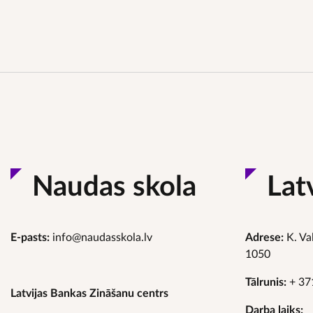
Naudas skola
Lat
E-pasts:
info@naudasskola.lv
Adrese:
K. Va
1050
Tālrunis:
+ 37
Latvijas Bankas Zināšanu centrs
Darba laiks: