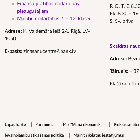
Finanšu pratības nodarbības
P, O, T, C 8.
pieaugušajiem
Pk. 8.30 – 16
Mācību nodarbības 7. – 12. klasei
S, Sv. brīvs
Adrese:
K. Valdemāra ielā 2A, Rīgā, LV-
1050
Skaidras nau
E-pasts:
zinasanucentrs@bank.lv
Adrese:
Bezdel
Tālrunis:
+ 37
Plašāka infor
Footer secondary menu
Lapas karte
Par mums
Par "Mana ekonomika"
Piekļūstamība
Ievainojamību atklāšanas politika
Mainīt sīkdatņu iestatījumus