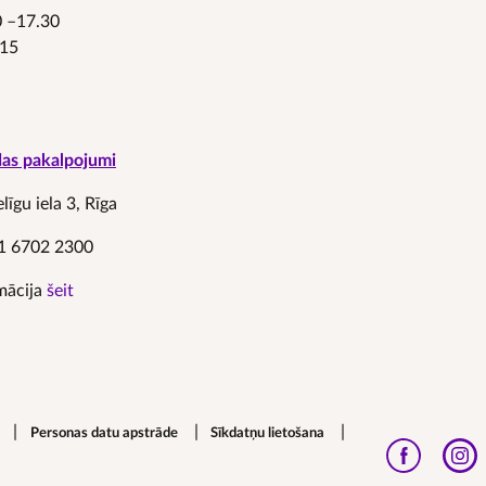
30 –17.30
.15
das pakalpojumi
īgu iela 3, Rīga
1 6702 2300
mācija
šeit
Personas datu apstrāde
Sīkdatņu lietošana