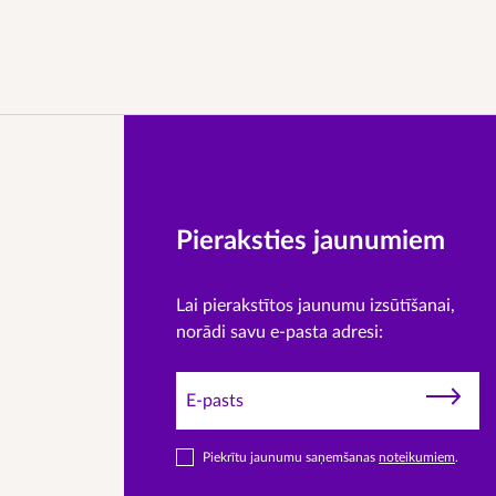
Pieraksties jaunumiem
Lai pierakstītos jaunumu izsūtīšanai,
norādi savu e-pasta adresi:
Piekrītu jaunumu saņemšanas
noteikumiem
.