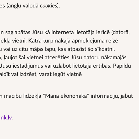
nes (angļu valodā
cookies
).
n saglabātas Jūsu kā interneta lietotāja ierīcē (datorā,
īmekļa vietni. Katrā turpmākajā apmeklējuma reizē
vai uz citu mājas lapu, kas atpazīst šo sīkdatni.
 ļaujot šai vietnei atcerēties Jūsu datoru nākamajās
Jūsu iestādījumus vai uzlabot lietotāja ērtības. Papildu
dīt vai izdzēst, varat iegūt vietnē
v un mācību līdzekļa "Mana ekonomika" informāciju, jābūt
nk.lv
.