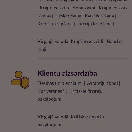
Investīciju krāpšana
|
Viltus rēķinu krāpšana
|
Krāpnieciski telefona zvani
|
Krāpnieciskas
īsziņas
|
Pikšķerēšana
|
Kvikšķerēšana
|
Kredītu krāpšana
|
Loteriju krāpšana
|
Vieglajā valodā:
Krāpšanas veidi
|
Naudas
mūļi
Klientu aizsardzība
Tiesības un pienākumi
|
Garantiju fondi
|
|
Kur vērsties?
Kritiskie finanšu
pakalpojumi
Vieglajā valodā:
Kritiskie finanšu
pakalpojumi