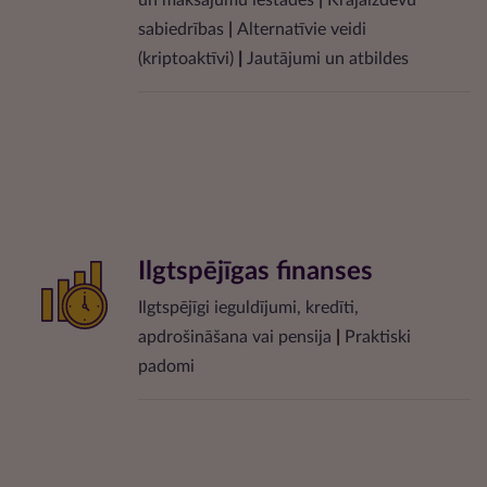
un maksājumu iestādes
|
Krājaizdevu
sabiedrības
|
Alternatīvie veidi
(kriptoaktīvi)
|
Jautājumi un atbildes
Ilgtspējīgas finanses
Ilgtspējīgi ieguldījumi, kredīti,
apdrošināšana vai pensija
|
Praktiski
padomi