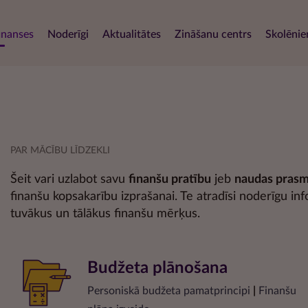
Pārlekt
uz
navigation
inanses
Noderīgi
Aktualitātes
Zināšanu centrs
Skolēni
galveno
saturu
PAR MĀCĪBU LĪDZEKLI
Šeit vari uzlabot savu
finanšu pratību
jeb
naudas prasm
finanšu kopsakarību izprašanai. Te atradīsi noderīgu in
tuvākus un tālākus finanšu mērķus.
Budžeta plānošana
Personiskā budžeta pamatprincipi
|
Finanšu