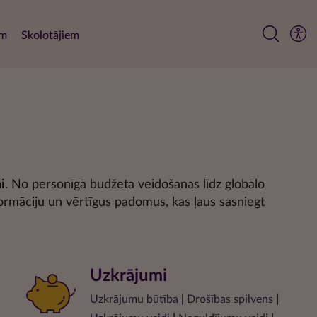
em
Skolotājiem
i
. No personīgā budžeta veidošanas līdz globālo
formāciju un vērtīgus padomus, kas ļaus sasniegt
Uzkrājumi
Uzkrājumu būtība
|
Drošības spilvens
|