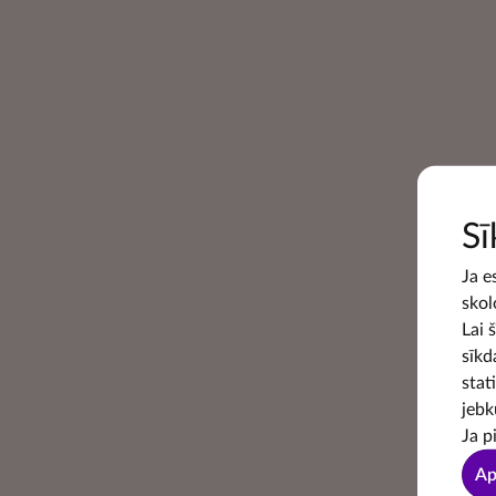
Sī
Ja e
skol
Lai 
sīkd
stat
jebk
Ja p
Ap