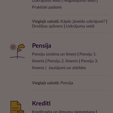
Uzkrājumu veidi
|
Noguldījumu veidi
|
Praktiski padomi
Vieglajā valodā:
Kāpēc jāveido uzkrājumi?
|
Drošības spilvens
|
Uzkrājumu veidi
Pensija
Pensiju sistēma un līmeņi
|
Pensiju 1.
līmenis
|
Pensiju 2. līmenis
|
Pensiju 3.
līmenis
|
Jautājumi un atbildes
Vieglajā valodā:
Pensija
Kredīti
Kredītspēja un lēmumu pieņemšana
|