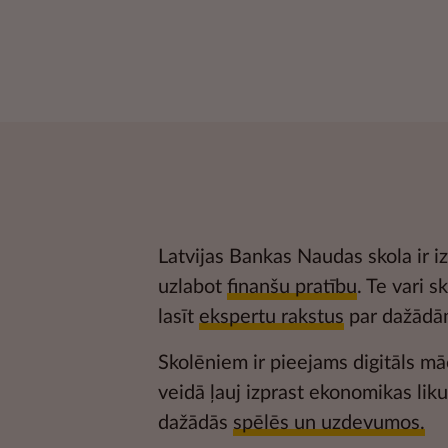
Latvijas Bankas Naudas skola ir iz
uzlabot
finanšu pratību
. Te vari s
lasīt
ekspertu rakstus
par dažādā
Skolēniem ir pieejams digitāls mā
veidā ļauj izprast ekonomikas li
dažādās
spēlēs un uzdevumos.