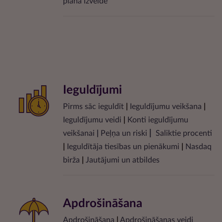
plāna izveide
Ieguldījumi
Pirms sāc ieguldīt
|
Ieguldījumu veikšana
|
Ieguldījumu veidi
|
Konti ieguldījumu
|
veikšanai
|
Peļņa un riski
Saliktie procenti
|
Ieguldītāja tiesības un pienākumi
|
Nasdaq
birža
|
Jautājumi un atbildes
Apdrošināšana
Apdrošināšana
|
Apdrošināšanas veidi