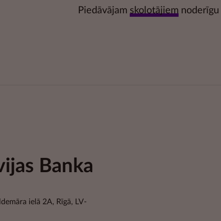
Piedāvājam
skolotājiem
noderīgu 
vijas Banka
ldemāra ielā 2A, Rīgā, LV-