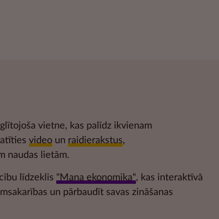
glītojoša vietne, kas palīdz ikvienam
katīties
video
un
raidierakstus
,
m naudas lietām.
cību līdzeklis
"Mana ekonomika"
, kas interaktīvā
kumsakarības un pārbaudīt savas zināšanas