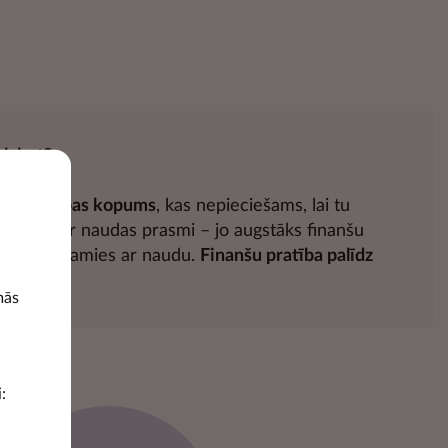
zlabot?
n
uzvedības kopums
, kas nepieciešams, lai tu
t arī par naudas prasmi – jo augstāks finanšu
mīgāk rīkojamies ar naudu.
Finanšu pratība palīdz
bklājību.
mās
: