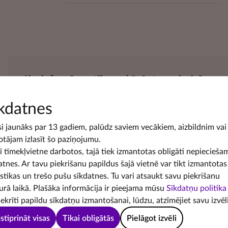
Kas ir finanšu pratība, un kāpēc to nepieciešams u
Finanšu pratība
ir
zināšanu, prasmju, attieksmes
u
kdatnes
pieņemtu pārdomātus finanšu lēmumus. To var dēvē
si jaunāks par 13 gadiem, palūdz saviem vecākiem, aizbildnim vai
pratības līmenis, jo vairāk zinām, protam un veiks
otājam izlasīt šo paziņojumu.
parūpēties par savu finanšu drošību, ilgtspēju un la
šī tīmekļvietne darbotos, tajā tiek izmantotas obligāti nepiecieša
atnes. Ar tavu piekrišanu papildus šajā vietnē var tikt izmantotas
istikas un trešo pušu sīkdatnes. Tu vari atsaukt savu piekrišanu
urā laikā. Plašāka informācija ir pieejama mūsu
Sīkdatņu politika
iekrīti papildu sīkdatņu izmantošanai, lūdzu, atzīmējiet savu izvēli
stiprināt visas
Tikai obligātās
Pielāgot izvēli