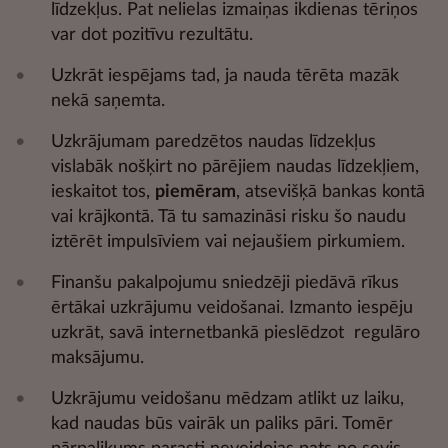
līdzekļus. Pat nelielas izmaiņas ikdienas tēriņos
var dot pozitīvu rezultātu.
Uzkrāt iespējams tad, ja nauda tērēta mazāk
nekā saņemta.
Uzkrājumam paredzētos naudas līdzekļus
vislabāk nošķirt no pārējiem naudas līdzekļiem,
ieskaitot tos,
piemēram
, atsevišķā bankas kontā
vai krājkontā. Tā tu samazināsi risku šo naudu
iztērēt impulsīviem vai nejaušiem pirkumiem.
Finanšu pakalpojumu sniedzēji piedāvā rīkus
ērtākai uzkrājumu veidošanai. Izmanto iespēju
uzkrāt, savā internetbankā pieslēdzot regulāro
maksājumu.
Uzkrājumu veidošanu mēdzam atlikt uz laiku,
kad naudas būs vairāk un paliks pāri. Tomēr