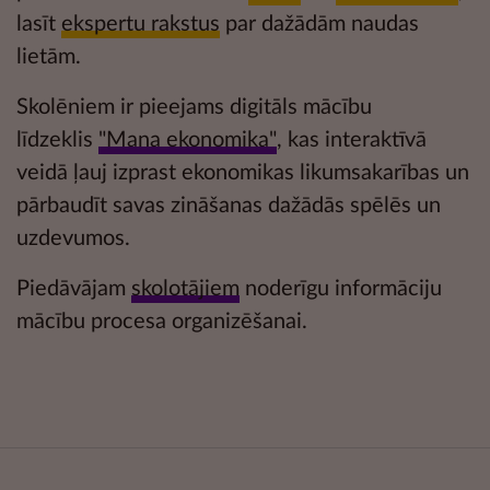
lasīt
ekspertu rakstus
par dažādām naudas
lietām.
Skolēniem ir pieejams digitāls mācību
līdzeklis
"Mana ekonomika"
, kas interaktīvā
veidā ļauj izprast ekonomikas likumsakarības un
pārbaudīt savas zināšanas dažādās
spēlēs un
uzdevumos.
Piedāvājam
skolotājiem
noderīgu informāciju
mācību procesa organizēšanai.