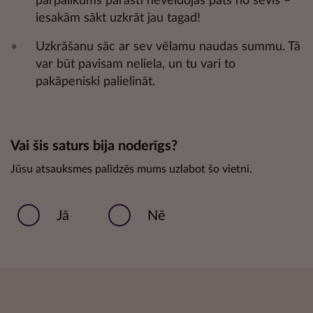
pārpalikums parasti neveidojas pats no sevis –
iesakām sākt uzkrāt jau tagad!
Uzkrāšanu sāc ar sev vēlamu naudas summu. Tā
var būt pavisam neliela, un tu vari to
pakāpeniski palielināt.
Vai šis saturs bija noderīgs?
Jūsu atsauksmes palīdzēs mums uzlabot šo vietni.
Jā
Nē