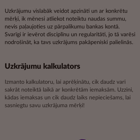
Uzkrājumu vislabāk veidot apzināti un ar konkrētu
mērķi, ik mēnesi atliekot noteiktu naudas summu,
nevis paļaujoties uz pārpalikumu bankas kontā.
Svarīgi ir ievērot disciplīnu un regularitāti, jo tā varēsi
nodrošināt, ka tavs uzkrājums pakāpeniski palielinās.
Uzkrājumu kalkulators
Izmanto kalkulatoru, lai aprēķinātu, cik daudz vari
sakrāt noteiktā laikā ar konkrētām iemaksām. Uzzini,
kādas iemaksas un cik daudz laiks nepieciešams, lai
sasniegtu savu uzkrājuma mērķi!