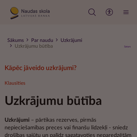
Pārlekt
uz
galveno
saturu
Sākums
Par naudu
Uzkrājumi
Uzkrājumu būtība
Saturs
Kāpēc jāveido uzkrājumi?
Klausīties
Uzkrājumu būtība
Uzkrājumi
– pārtikas rezerves, pirmās
nepieciešamības preces vai finanšu līdzekļi - sniedz
drošības sajūtu un palīdz sagatavoties neparedzētām