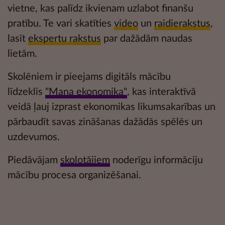
vietne, kas palīdz ikvienam uzlabot
finanšu
pratību
. Te vari skatīties
video
un
raidierakstus
,
lasīt
ekspertu rakstus
par dažādām naudas
lietām.
Skolēniem ir pieejams digitāls mācību
līdzeklis
"Mana ekonomika"
, kas interaktīvā
veidā ļauj izprast ekonomikas likumsakarības un
pārbaudīt savas zināšanas dažādās
spēlēs un
uzdevumos.
Piedāvājam
skolotājiem
noderīgu informāciju
mācību procesa organizēšanai.