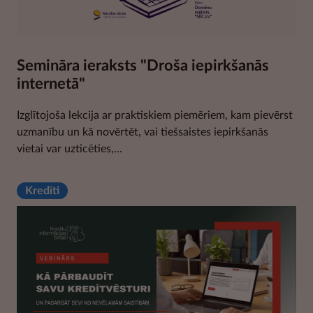
Semināra ieraksts "Droša iepirkšanās
internetā"
Izglītojoša lekcija ar praktiskiem piemēriem, kam pievērst
uzmanību un kā novērtēt, vai tiešsaistes iepirkšanās
vietai var uzticēties,...
Kredīti