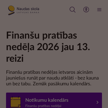
Pārlekt
uz
galveno
saturu
Finanšu pratības
nedēļa 2026 jau 13.
reizi
Finanšu pratības nedēļas ietvaros aicinām
jauniešus runāt par naudu atklāti - bez kauna
un bez tabu. Zemāk pasākumu kalendārs.
Notikumu kalendārs
Finanšu pratības nedēļai