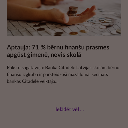
Aptauja: 71 % bērnu finanšu prasmes
apgūst ģimenē, nevis skolā
Rakstu sagatavoja: Banka Citadele Latvijas skolām bērnu
finanšu izglītībā ir pārsteidzoši maza loma, secināts
bankas Citadele veiktajā...
Ielādēt vēl …