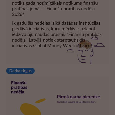
notiks gada nozīmīgākais notikums finanšu
pratības jomā – "Finanšu pratības nedēļa
2026".
Ik gadu šīs nedēļas laikā dažādas institūcijas
piedāvā iniciatīvas, kuru mērķis ir uzlabot
iedzīvotāju naudas prasmi. "Finanšu pratības
nedēļa" Latvijā notiek starptautiskās
iniciatīvas Global Money Week ietvaros.
Darba tirgus