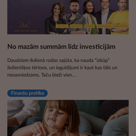
No mazām summām līdz investīcijām
Daudziem ikdienā rodas sajūta, ka nauda “izkūp”
ikdienišķos tēriņos, un ieguldījumi ir kaut kas tāls un
nesasniedzams. Taču bieži vien...
Finanšu pratība