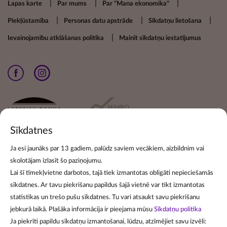
Footer secondary menu
Lapas karte
Par mums
Par "Mana ekonomika"
Piekļūstamība
Personas datu apstrāde
Sīkdatņu lietošana
Ievainojamību atklāšanas politika
Mainīt sīkdatņu iestatījumus
Sīkdatnes
Ja esi jaunāks par 13 gadiem, palūdz saviem vecākiem, aizbildnim vai
skolotājam izlasīt šo paziņojumu.
Pieraksties jaunumiem
Lai šī tīmekļvietne darbotos, tajā tiek izmantotas obligāti nepieciešamās
sīkdatnes. Ar tavu piekrišanu papildus šajā vietnē var tikt izmantotas
Lai pierakstītos jaunumu izsūtīšanai, norādi savu e-pasta
statistikas un trešo pušu sīkdatnes. Tu vari atsaukt savu piekrišanu
adresi:
jebkurā laikā. Plašāka informācija ir pieejama mūsu
Sīkdatņu politika
Ja piekrīti papildu sīkdatņu izmantošanai, lūdzu, atzīmējiet savu izvēli: