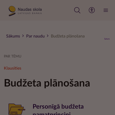
Pārlekt
uz
galveno
saturu
Sākums
Par naudu
Budžeta plānošana
Saturs
PAR TĒMU
Klausīties
Budžeta plānošana
Personīgā budžeta