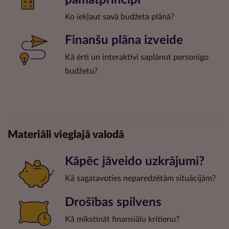
pamatprincipi
Ko iekļaut savā budžeta plānā?
Finanšu plāna izveide
Kā ērti un interaktīvi saplānot personīgo
budžetu?
Materiāli vieglajā valodā
Kāpēc jāveido uzkrājumi?
Kā sagatavoties neparedzētām situācijām?
Drošības spilvens
Kā mīkstināt finansiālu kritienu?