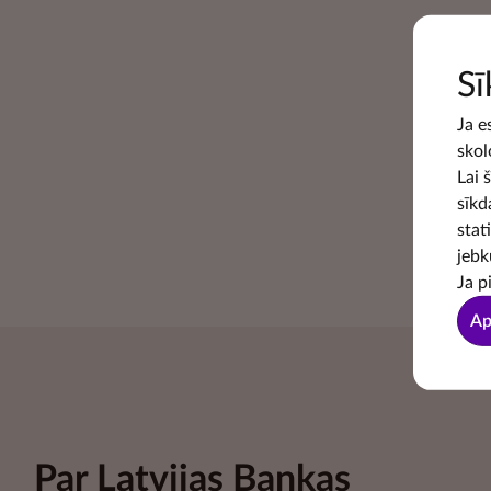
Sī
Ja e
skol
Lai 
sīkd
stat
jebk
Ja p
Ap
Par Latvijas Bankas