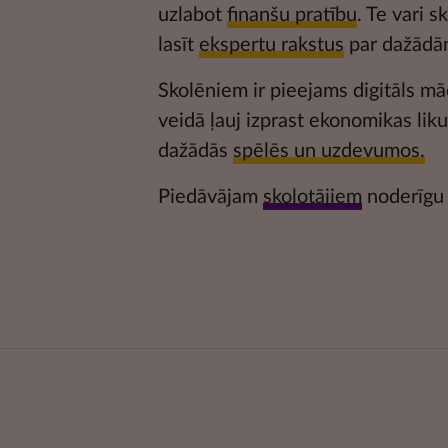
uzlabot
finanšu pratību
. Te vari s
lasīt
ekspertu rakstus
par dažādā
Skolēniem ir pieejams digitāls mā
veidā ļauj izprast ekonomikas li
dažādās
spēlēs un uzdevumos.
Piedāvājam
skolotājiem
noderīgu 