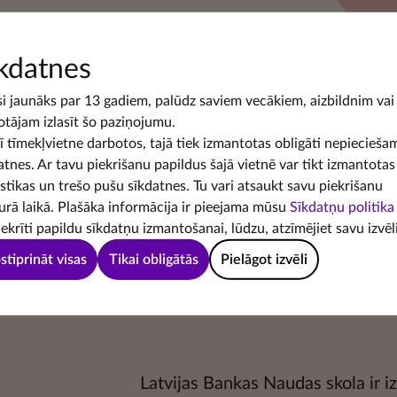
kdatnes
si jaunāks par 13 gadiem, palūdz saviem vecākiem, aizbildnim vai
otājam izlasīt šo paziņojumu.
šī tīmekļvietne darbotos, tajā tiek izmantotas obligāti nepiecieša
atnes. Ar tavu piekrišanu papildus šajā vietnē var tikt izmantotas
istikas un trešo pušu sīkdatnes. Tu vari atsaukt savu piekrišanu
urā laikā. Plašāka informācija ir pieejama mūsu
Sīkdatņu politika
iekrīti papildu sīkdatņu izmantošanai, lūdzu, atzīmējiet savu izvēli
stiprināt visas
Tikai obligātās
Pielāgot izvēli
Latvijas Bankas Naudas skola ir iz