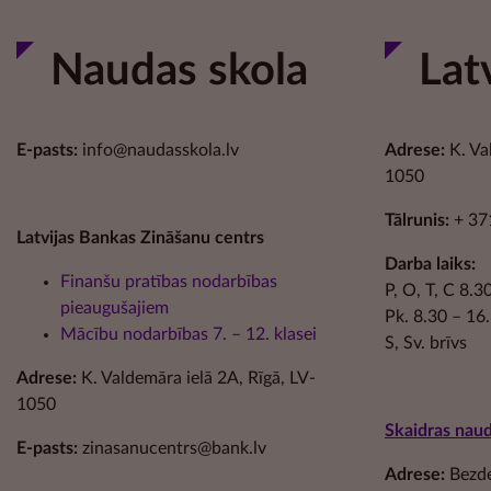
Naudas skola
Lat
E-pasts:
info@naudasskola.lv
Adrese:
K. Va
1050
Tālrunis:
+ 37
Latvijas Bankas Zināšanu centrs
Darba laiks:
Finanšu pratības nodarbības
P, O, T, C 8.
pieaugušajiem
Pk. 8.30 – 16
Mācību nodarbības 7. – 12. klasei
S, Sv. brīvs
Adrese:
K. Valdemāra ielā 2A, Rīgā, LV-
1050
Skaidras nau
E-pasts:
zinasanucentrs@bank.lv
Adrese:
Bezdel