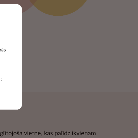
mās
:
glītojoša vietne, kas palīdz ikvienam