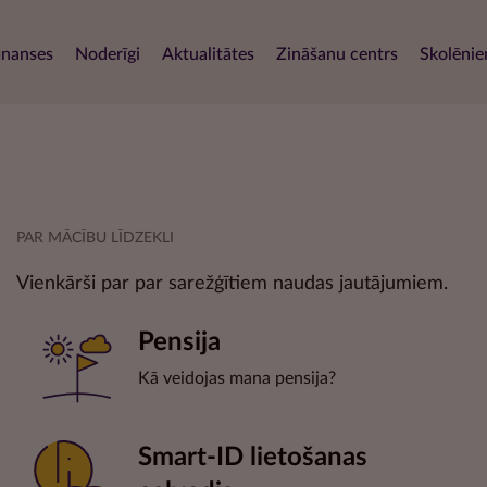
Pārlekt
uz
navigation
inanses
Noderīgi
Aktualitātes
Zināšanu centrs
Skolēni
galveno
saturu
PAR MĀCĪBU LĪDZEKLI
Vienkārši par par sarežģītiem naudas jautājumiem.
Pensija
Kā veidojas mana pensija?
Smart-ID lietošanas