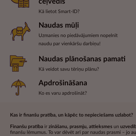
ceļvedis
Kā lietot Smart-ID?
Naudas mūļi
Uzmanies no piedāvājumiem nopelnīt
naudu par vienkāršu darbiņu!
Naudas plānošanas pamati
Kā veidot savu tēriņu plānu?
Apdrošināšana
Ko es varu apdrošināt?
Kas ir finanšu pratība, un kāpēc to nepieciešams uzlabot?
Finanšu pratība
ir
zināšanu, prasmju, attieksmes
un
uzvedī
finanšu lēmumus. To var dēvēt arī par naudas prasmi – jo au