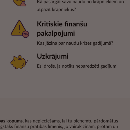
Kā pasargāt savu naudu no krāpniekiem un
atpazīt krāpniekus?
Kritiskie finanšu
pakalpojumi
Kas jāzina par naudu krīzes gadījumā?
Uzkrājumi
Esi drošs, ja notiks neparedzēti gadījumi
bas kopums
, kas nepieciešams, lai tu pieņemtu pārdomātus
gstāks finanšu pratības līmenis, jo vairāk zinām, protam un