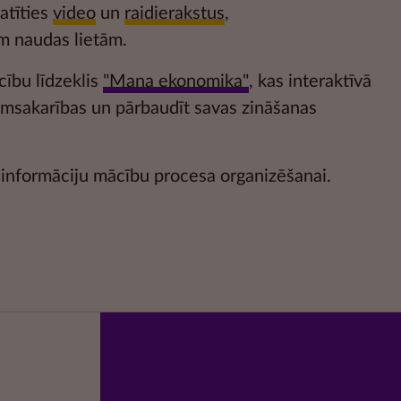
katīties
video
un
raidierakstus
,
m naudas lietām.
cību līdzeklis
"Mana ekonomika"
, kas interaktīvā
kumsakarības un pārbaudīt savas zināšanas
informāciju mācību procesa organizēšanai.