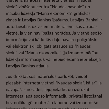
Vietnē izmantotās interneta vietnes "Naudas
skola", zināšanu centra "Naudas pasaule" un
mācību līdzekļa "Mana ekonomika" grafiskās
zīmes ir Latvijas Bankas īpašums. Latvijas Bankai ir
autortiesības uz visiem materiāliem, kas atrodas
vietnē, ja vien nav īpašas norādes. Ja vietnē esošo
informāciju vai kādu tās daļu pavairo poligrāfiski
vai elektroniski, obligāta atsauce uz "Naudas
skolu" vai "Mana ekonomika" (ja izmanto mācību
līdzekļa informāciju), vai nepieciešama iepriekšēja
Latvijas Bankas atļauja.
Jūs drīkstat šos materiālus pārlūkot, veidot
piesaisti interneta vietnei "Naudas skola", kā arī, ja
nav īpašas norādes, lejupielādēt un izdrukāt
interneta lapā esošo informāciju privātai lietošanai
bez nolūka gūt materiālu labumu vai izmantot šo