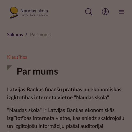
Pārlekt
uz
galveno
saturu
Sākums
Par mums
Klausīties
Par mums
Latvijas Bankas finanšu pratības un ekonomiskās
izglītotības interneta vietne "Naudas skola"
"Naudas skola" ir Latvijas Bankas ekonomiskās
izglītotības interneta vietne, kas sniedz skaidrojošu
un izglītojošu informāciju plašai auditorijai