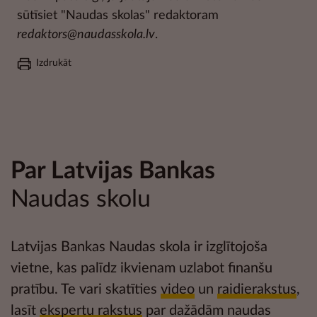
sūtīsiet "Naudas skolas" redaktoram
redaktors@naudasskola.lv
.
Izdrukāt
Par Latvijas Bankas
Naudas skolu
Latvijas Bankas Naudas skola ir izglītojoša
vietne, kas palīdz ikvienam uzlabot
finanšu
pratību
. Te vari skatīties
video
un
raidierakstus
,
lasīt
ekspertu rakstus
par dažādām naudas