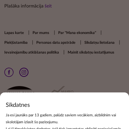
Plašāka informācija
šeit
Footer secondary menu
Lapas karte
Par mums
Par "Mana ekonomika"
Piekļūstamība
Personas datu apstrāde
Sīkdatņu lietošana
Ievainojamību atklāšanas politika
Mainīt sīkdatņu iestatījumus
Sīkdatnes
Ja esi jaunāks par 13 gadiem, palūdz saviem vecākiem, aizbildnim vai
skolotājam izlasīt šo paziņojumu.
Pieraksties jaunumiem