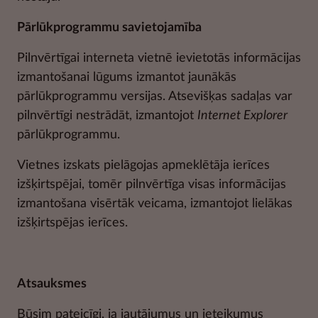
Pārlūkprogrammu savietojamība
Pilnvērtīgai interneta vietnē ievietotās informācijas
izmantošanai lūgums izmantot jaunākās
pārlūkprogrammu versijas. Atsevišķas sadaļas var
pilnvērtīgi nestrādāt, izmantojot
Internet Explorer
pārlūkprogrammu.
Vietnes izskats pielāgojas apmeklētāja ierīces
izšķirtspējai, tomēr pilnvērtīga visas informācijas
izmantošana visērtāk veicama, izmantojot lielākas
izšķirtspējas ierīces.
Atsauksmes
Būsim pateicīgi, ja jautājumus un ieteikumus