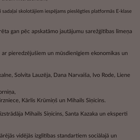
i sadaļai skolotājiem iespējams pieslēgties platformās E-klase
urēta gan pēc apskatāmo jautājumu sarežģītības līmeņa
ā ar pieredzējušiem un mūsdienīgiem ekonomikas un
kalne, Solvita Lauzēja, Dana Narvaiša, Ivo Rode, Liene
orniņa,
rzniece, Kārlis Krūmiņš un Mihails Siņicins.
izstrādāja Mihails Siņicins, Santa Kazaka un eksperti
rējās vidējās izglītības standartiem sociālajā un