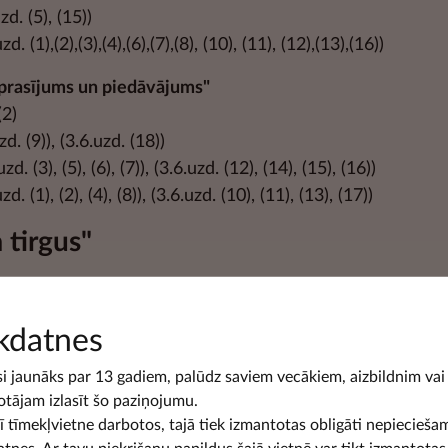
uzd. (5), (15))
uzd. (1),(2),(3),(4),(6),(7),(8), (10), (11), (12),(13),(16))
prasījums un piedāvājums"
(2)
zd. (9)), (3.6.uzd. (18))
uzd. (3), (5), (6), (7)), (3.6.uzd. (12), (14), (15), (16))
uzd. (1), (2), (4), (8)), (3.6.uzd. (10), (11), (13), (17))
 tirgus"
bs"
esmu svētku birojs
: (1.2.uzd. (3))
kdatnes
uzd. (2, pressfoto),(4, azerbaijan stockers), (9, pressfoto))
uzd. (6), (10))
si jaunāks par 13 gadiem, palūdz saviem vecākiem, aizbildnim vai
otājam izlasīt šo paziņojumu.
d. (5), (8),
šī tīmekļvietne darbotos, tajā tiek izmantotas obligāti nepiecieša
uzd. (1), (7))