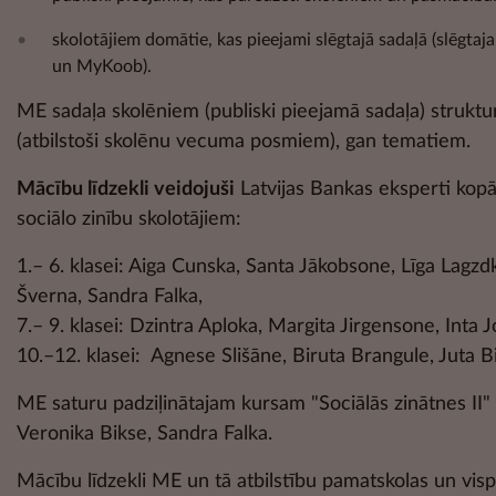
skolotājiem domātie, kas pieejami slēgtajā sadaļā (slēgtaja
un MyKoob).
ME sadaļa skolēniem (publiski pieejamā sadaļa) strukt
(atbilstoši skolēnu vecuma posmiem), gan tematiem.
Mācību līdzekli veidojuši
Latvijas Bankas eksperti kop
sociālo zinību skolotājiem:
1.– 6. klasei: Aiga Cunska, Santa Jākobsone, Līga Lagzd
Šverna, Sandra Falka,
7.– 9. klasei: Dzintra Aploka, Margita Jirgensone, Inta J
10.–12. klasei: Agnese Slišāne, Biruta Brangule, Juta Bi
ME saturu padziļinātajam kursam "Sociālās zinātnes II" 
Veronika Bikse, Sandra Falka.
Mācību līdzekli ME un tā atbilstību pamatskolas un vispā