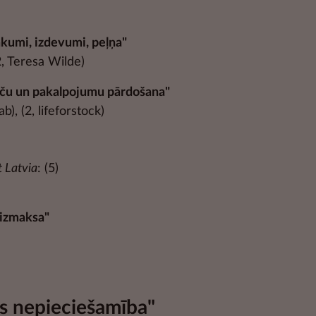
kumi, izdevumi, peļņa"
(2, Teresa Wilde)
eču un pakalpojumu pārdošana"
eab), (2, lifeforstock)
 Latvia
: (5)
šizmaksa"
ts nepieciešamība"