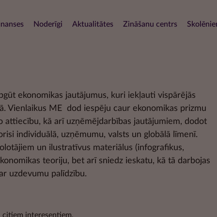
Pārlekt
uz
navigation
inanses
Noderīgi
Aktualitātes
Zināšanu centrs
Skolēni
galveno
saturu
apgūt ekonomikas jautājumus, kuri iekļauti vispārējās
jomā. Vienlaikus ME dod iespēju caur ekonomikas prizmu
sko attiecību, kā arī uzņēmējdarbības jautājumiem, dodot
orisi individuālā, uzņēmumu, valsts un globālā līmenī.
otājiem un ilustratīvus materiālus (infografikus,
 ekonomikas teoriju, bet arī sniedz ieskatu, kā tā darbojas
s ar uzdevumu palīdzību.
 citiem interesentiem,