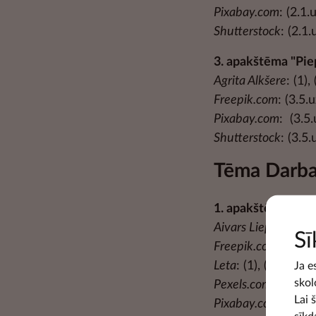
Pixabay.com
: (2.1.
Shutterstock
: (2.1.
3. apakštēma "Pie
Agrita Alkšere
: (1), 
Freepik.com
: (3.5.u
Pixabay.com
: (3.5.
Shutterstock
: (3.5.
Tēma Darba
1. apakštēma "Dar
Aivars Liepiņš, Dzi
Sī
Freepik.com
: (1.2.
Leta
: (1), (2), (1.2.
Ja e
skol
Pexels.com
: (1.2.uz
Lai 
Pixabay.com
: (1.2.