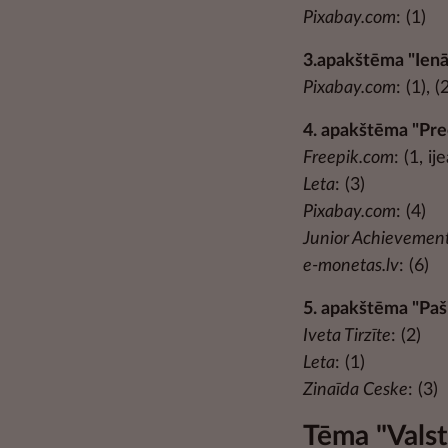
Pixabay.com
: (1)
3.apakštēma "Ienā
Pixabay.com
: (1), 
4. apakštēma "Pr
Freepik.com
: (1, ij
Leta
: (3)
Pixabay.com
: (4)
Junior Achievement
e-monetas.lv
: (6)
5. apakštēma "Pa
Iveta Tirzīte
: (2)
Leta
: (1)
Zinaīda Ceske
: (3)
Tēma "Vals