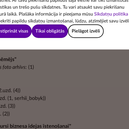
atnes. Ar tavu piekrišanu papildus šajā vietnē var tikt izmantotas
a arhīvs
: (3)
istikas un trešo pušu sīkdatnes. Tu vari atsaukt savu piekrišanu
urā laikā. Plašāka informācija ir pieejama mūsu
Sīkdatņu politika
a algu atšķirību iemesli"
iekrīti papildu sīkdatņu izmantošanai, lūdzu, atzīmējiet savu izvēli
sts prezidenta kanceleja
: (1)
stiprināt visas
Tikai obligātās
Pielāgot izvēli
ēmējs"
ņēmējs"
s foto arhīvs
: (1)
.2.uzd. (4))
uzd. (1, serhii_bobyk))
uzd. (3))
. (2))
rsi biznesa idejas īstenošanai"