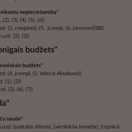
teikumu nepieciešamība"
 (2), (3), (4), (5), (6))
uzd (1, rawpixel), (5, jcomp), (6, Jannoon028))
4.uzd (2), (3))
nīgais budžets"
soniskais budžets"
uzd. (4, jcomp), (5, Valeria Aksakova))
d. (1), (2))
zd. (3), (6), (7))
da"
eču nauda"
.5.uzd. (sudraba stienis), (vienkārša monēta), (rūpnīcā