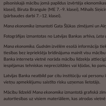
pilsoniskajā mācību jomā papildus izvērtēja ekonomika
klasei), Biruta Brangule (ME 7.–9. klasei), Mihails Siņi
(pārbaudes darbi 7.–12. klasei).
Mana ekonomika
izmantoti Gata Šļūkas zīmējumi un Aiņa
Fotogrāfijas izmantotas no Latvijas Bankas arhīva
, Leta
Mana ekonomika. Gudrām izvēlēm
esošā informācija tiek
tiesības bez iepriekšēja brīdinājuma mainīt visu mācību l
Banka interneta vietnē norāda mācību līdzekļa attiecīg
iespējamas tehniskas neprecizitātes vai kļūdas, ko pam
Latvijas Banka neatbild par citu institūciju vai personu 
vietņu apmeklējumu saistīto risku uzņemas lietotājs.
Mācību līdzeklī
Mana ekonomika
izmantotā grafiskā zīme
autortiesības uz visiem materiāliem, kas atrodas vietnē