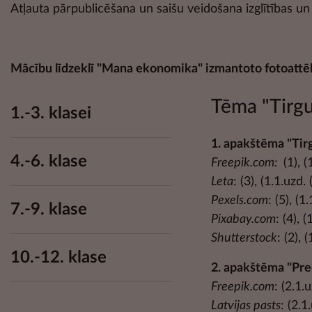
Atļauta pārpublicēšana un saišu veidošana izglītības u
Mācību līdzeklī "Mana ekonomika" izmantoto fotoattēl
Tēma "Tirgu
1.-3. klasei
1. apakštēma "Tir
4.-6. klase
Freepik.com:
(1), (
Leta
: (3), (1.1.uzd. 
Pexels.com
: (5), (1
7.-9. klase
Pixabay.com
: (4), 
Shutterstock
: (2), 
10.-12. klase
2. apakštēma "Pre
Freepik.com
: (2.1.u
Latvijas pasts
: (2.1