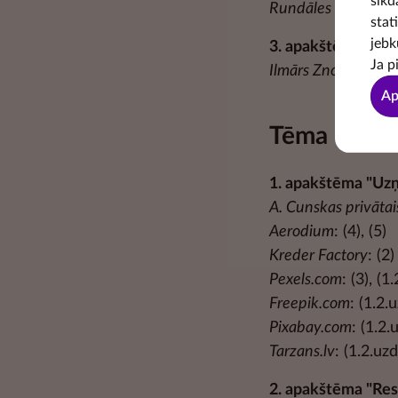
sīkd
Rundāles pils muzej
stat
jebk
3. apakštēma "Darb
Ja p
Ilmārs Znotiņš, Val
Ap
Tēma "Uzņ
1. apakštēma "Uz
A. Cunskas privātai
Aerodium
: (4), (5)
Kreder Factory
: (2)
Pexels.com
: (3), (1
Freepik.com
: (1.2.
Pixabay.com
: (1.2.
Tarzans.lv
: (1.2.uzd
2. apakštēma "Resu