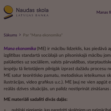
Main 
Manas f
Sākums
Par "Mana ekonomika"
Mana ekonomika
(ME) ir mācību līdzeklis, kas piedāvā 
izglītības standartā sociālajā un pilsoniskajā mācību 
palūkoties uz sociāliem, valsts pārvaldības, starptauti
iespēju tā lietotājiem pilnīgāk izprast dažādu procesu n
ME satur teorētisko pamatu, metodiskus ieteikumus skol
ilustrācijas, video grafikus u.c.). ME ļauj ne vien apgūt
reālās dzīves situācijās, un palīdz nostiprināt zināšana
ME materiāli sadalīti divās daļās:
publiski pieejamie, kas paredzēti skolēniem un pašmācībai