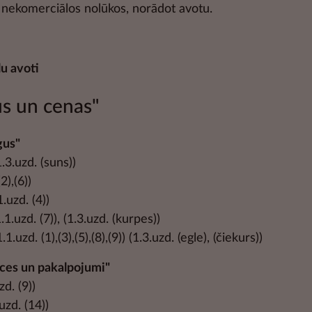
n nekomerciālos nolūkos, norādot avotu.
u avoti
s un cenas"
gus"
1.3.uzd. (suns))
(2),(6))
.1.uzd. (4))
(1.1.uzd. (7)), (1.3.uzd. (kurpes))
(1.1.uzd. (1),(3),(5),(8),(9)) (1.3.uzd. (egle), (čiekurs))
ces un pakalpojumi"
zd. (9))
.uzd. (14))