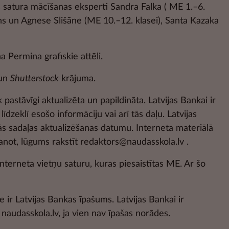
s satura mācīšanas eksperti Sandra Falka ( ME 1.–6.
cins un Agnese Slišāne (ME 10.–12. klasei), Santa Kazaka
 Permina grafiskie attēli.
un
Shutterstock
krājuma.
 pastāvīgi aktualizēta un papildināta. Latvijas Bankai ir
īdzeklī esošo informāciju vai arī tās daļu. Latvijas
ās sadaļas aktualizēšanas datumu. Interneta materiālā
anot, lūgums rakstīt redaktors@naudasskola.lv .
interneta vietņu saturu, kuras piesaistītas ME. Ar šo
 ir Latvijas Bankas īpašums. Latvijas Bankai ir
 naudasskola.lv, ja vien nav īpašas norādes.