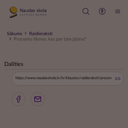
Pārlekt
uz
galveno
saturu
Sākums
Raidieraksti
Procentu likmes: kas par tām jāzina?
Dalīties