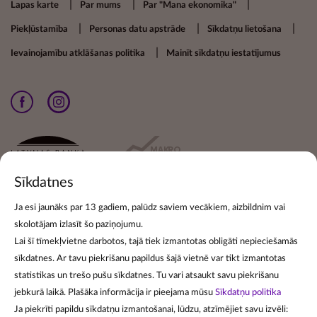
Footer secondary menu
Lapas karte
Par mums
Par "Mana ekonomika"
Piekļūstamība
Personas datu apstrāde
Sīkdatņu lietošana
Ievainojamību atklāšanas politika
Mainīt sīkdatņu iestatījumus
Sīkdatnes
Ja esi jaunāks par 13 gadiem, palūdz saviem vecākiem, aizbildnim vai
skolotājam izlasīt šo paziņojumu.
Pieraksties jaunumiem
Lai šī tīmekļvietne darbotos, tajā tiek izmantotas obligāti nepieciešamās
sīkdatnes. Ar tavu piekrišanu papildus šajā vietnē var tikt izmantotas
Lai pierakstītos jaunumu izsūtīšanai, norādi savu e-pasta
statistikas un trešo pušu sīkdatnes. Tu vari atsaukt savu piekrišanu
adresi:
jebkurā laikā. Plašāka informācija ir pieejama mūsu
Sīkdatņu politika
Ja piekrīti papildu sīkdatņu izmantošanai, lūdzu, atzīmējiet savu izvēli: