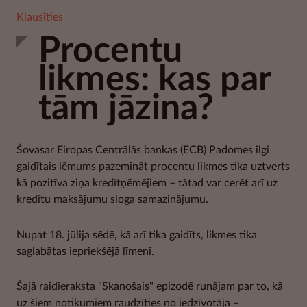
Klausīties
Procentu
likmes: kas par
tām jāzina?
Šovasar Eiropas Centrālās bankas (ECB) Padomes ilgi
gaidītais lēmums pazemināt procentu likmes tika uztverts
kā pozitīva ziņa kredītņēmējiem – tātad var cerēt arī uz
kredītu maksājumu sloga samazinājumu.
Nupat 18. jūlija sēdē, kā arī tika gaidīts, likmes tika
saglabātas iepriekšējā līmenī.
Šajā raidieraksta "Skanošais" epizodē runājam par to, kā
uz šiem notikumiem raudzīties no iedzīvotāja –