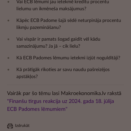
Vai ECB lēmumi jau ietekmē kredītu procentu
lielumu un ikmēneša maksājumus?
Kāpēc ECB Padome šajā sēdē neturpināja procentu
likmju pazemināšanu?
Vai vispār ir pamats šogad gaidīt vēl kādu
samazinājumu? Ja jā – cik lielu?
Kā ECB Padomes lēmumu ietekmi izjūt noguldītāji?
Kā prātīgāk rīkoties ar savu naudu pašreizējos
apstākļos?
Vairāk par šo tēmu lasi Makroekonomika.lv rakstā
"Finanšu tirgus reakcija uz 2024. gada 18. jūlija
ECB Padomes lēmumiem"
Izdrukāt