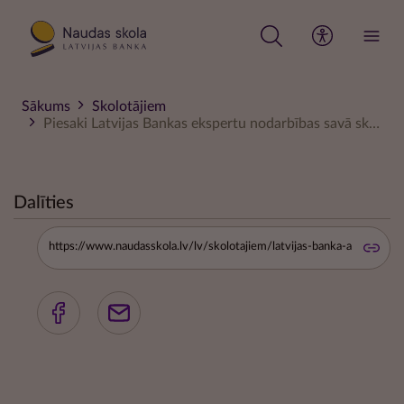
Pārlekt
uz
galveno
saturu
Sākums
Skolotājiem
Piesaki Latvijas Bankas ekspertu nodarbības savā skolā
Dalīties