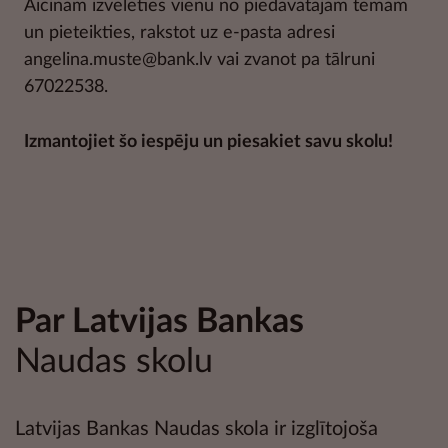
Aicinām izvēlēties vienu no piedāvātajām tēmām
un pieteikties, rakstot uz e-pasta adresi
angelina.muste@bank.lv vai zvanot pa tālruni
67022538.
Izmantojiet šo iespēju un piesakiet savu skolu!
Par Latvijas Bankas
Naudas skolu
Latvijas Bankas Naudas skola ir izglītojoša