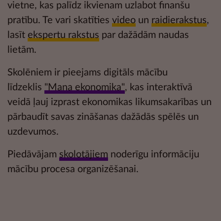
vietne, kas palīdz ikvienam uzlabot
finanšu
pratību
. Te vari skatīties
video
un
raidierakstus
,
lasīt
ekspertu rakstus
par dažādām naudas
lietām.
Skolēniem ir pieejams digitāls mācību
līdzeklis
"Mana ekonomika"
, kas interaktīvā
veidā ļauj izprast ekonomikas likumsakarības un
pārbaudīt savas zināšanas dažādās
spēlēs un
uzdevumos.
Piedāvājam
skolotājiem
noderīgu informāciju
mācību procesa organizēšanai.