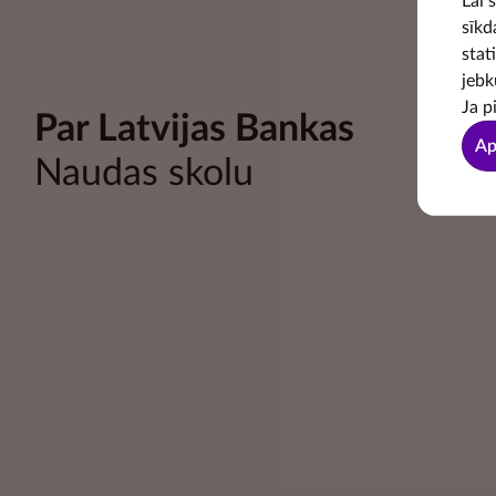
Lai 
sīkd
stat
jebk
Ja p
Par Latvijas Bankas
Ap
Naudas skolu