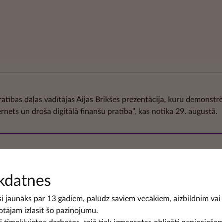
tības daļas vadītājas Aijas Brikšes prezentācija, kuru demonstrē
nets un droša digitālā finanšu pratība”, kas notika 29. augustā.
kdatnes
si jaunāks par 13 gadiem, palūdz saviem vecākiem, aizbildnim vai
otājam izlasīt šo paziņojumu.