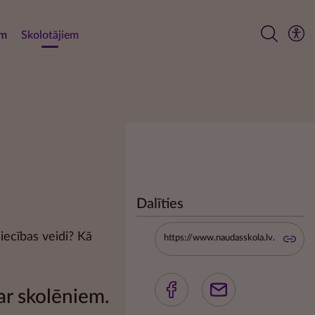
em
Skolotājiem
Dalīties
niecības veidi? Kā
ar skolēniem.