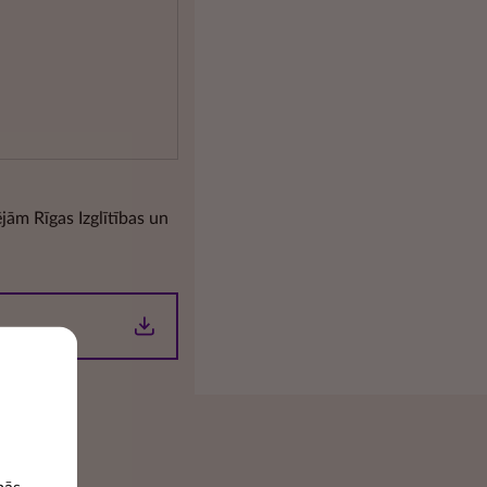
jām Rīgas Izglītības un