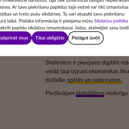
šī tīmekļvietne darbotos, tajā tiek izmantotas obligāti nepiecieša
atnes. Ar tavu piekrišanu papildus šajā vietnē var tikt izmantotas
istikas un trešo pušu sīkdatnes. Tu vari atsaukt savu piekrišanu
urā laikā. Plašāka informācija ir pieejama mūsu
Sīkdatņu politika
iekrīti papildu sīkdatņu izmantošanai, lūdzu, atzīmējiet savu izvēli
Latvijas Bankas Naudas skola ir iz
stiprināt visas
Tikai obligātās
Pielāgot izvēli
uzlabot
finanšu pratību
. Te vari s
lasīt
ekspertu rakstus
par dažādā
Skolēniem ir pieejams digitāls mā
veidā ļauj izprast ekonomikas li
dažādās
spēlēs un uzdevumos.
Piedāvājam
skolotājiem
noderīgu 