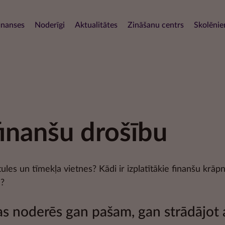
Pārlekt
uz
navigation
inanses
Noderīgi
Aktualitātes
Zināšanu centrs
Skolēni
galveno
saturu
finanšu drošību
tules un tīmekļa vietnes? Kādi ir izplatītākie finanšu krāp
s?
kas noderēs gan pašam, gan strādājot 