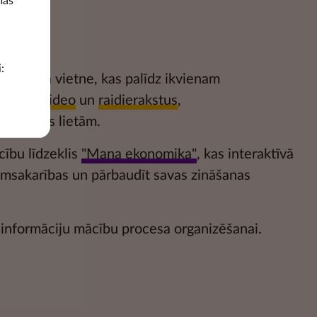
mās
:
glītojoša vietne, kas palīdz ikvienam
katīties
video
un
raidierakstus
,
m naudas lietām.
cību līdzeklis
"Mana ekonomika"
, kas interaktīvā
kumsakarības un pārbaudīt savas zināšanas
informāciju mācību procesa organizēšanai.