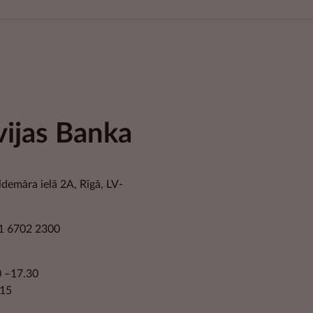
vijas Banka
ldemāra ielā 2A, Rīgā, LV-
1 6702 2300
30 –17.30
.15