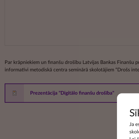
Par krāpniekiem un finanšu drošību Latvijas Bankas Finanšu pra
informatīvi metodiskā centra seminārā skolotājiem “Drošs inter
Prezentācija "Digitālo finanšu drošība"
Sī
Ja e
skol