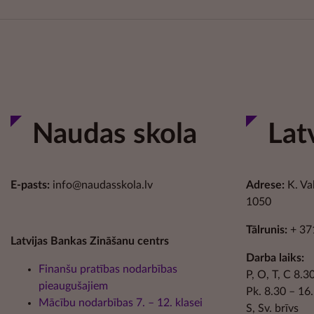
Naudas skola
Lat
E-pasts:
info@naudasskola.lv
Adrese:
K. Va
1050
Tālrunis:
+ 37
Latvijas Bankas Zināšanu centrs
Darba laiks:
Finanšu pratības nodarbības
P, O, T, C 8.
pieaugušajiem
Pk. 8.30 – 16
Mācību nodarbības 7. – 12. klasei
S, Sv. brīvs