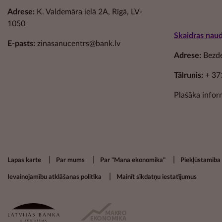
Adrese:
K. Valdemāra ielā 2A, Rīgā, LV-
1050
Skaidras nau
E-pasts:
zinasanucentrs@bank.lv
Adrese:
Bezdel
Tālrunis:
+ 37
Plašāka infor
Footer secondary menu
Lapas karte
Par mums
Par "Mana ekonomika"
Piekļūstamība
Ievainojamību atklāšanas politika
Mainīt sīkdatņu iestatījumus