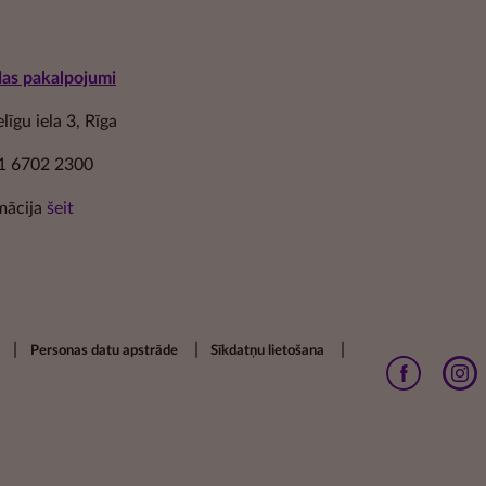
das pakalpojumi
īgu iela 3, Rīga
1 6702 2300
mācija
šeit
Personas datu apstrāde
Sīkdatņu lietošana