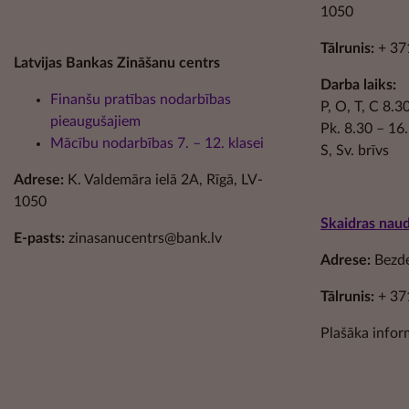
1050
Tālrunis:
+ 37
Latvijas Bankas Zināšanu centrs
Darba laiks:
Finanšu pratības nodarbības
P, O, T, C 8.
pieaugušajiem
Pk. 8.30 – 16
Mācību nodarbības 7. – 12. klasei
S, Sv. brīvs
Adrese:
K. Valdemāra ielā 2A, Rīgā, LV-
1050
Skaidras nau
E-pasts:
zinasanucentrs@bank.lv
Adrese:
Bezdel
Tālrunis:
+ 37
Plašāka infor