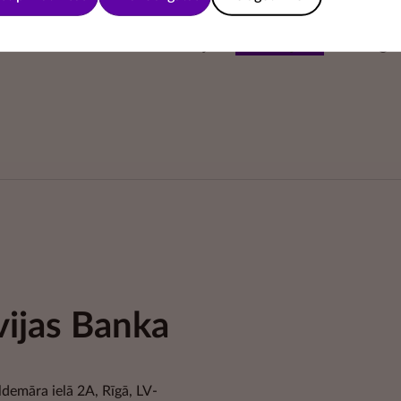
dažādās
spēlēs un uzdevumos.
Piedāvājam
skolotājiem
noderīgu 
vijas Banka
ldemāra ielā 2A, Rīgā, LV-