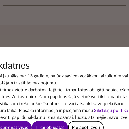
kdatnes
si jaunāks par 13 gadiem, palūdz saviem vecākiem, aizbildnim vai
Latvijas Bankas Naudas skola ir iz
otājam izlasīt šo paziņojumu.
šī tīmekļvietne darbotos, tajā tiek izmantotas obligāti nepiecieša
uzlabot
finanšu pratību
. Te vari s
atnes. Ar tavu piekrišanu papildus šajā vietnē var tikt izmantotas
lasīt
ekspertu rakstus
par dažādā
istikas un trešo pušu sīkdatnes. Tu vari atsaukt savu piekrišanu
urā laikā. Plašāka informācija ir pieejama mūsu
Sīkdatņu politika
Skolēniem ir pieejams digitāls mā
iekrīti papildu sīkdatņu izmantošanai, lūdzu, atzīmējiet savu izvēli
veidā ļauj izprast ekonomikas li
stiprināt visas
Tikai obligātās
Pielāgot izvēli