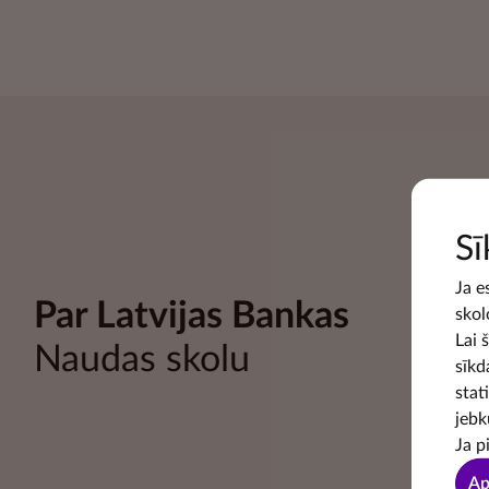
Sī
Ja e
Par Latvijas Bankas
skol
Lai 
Naudas skolu
sīkd
stat
jebk
Ja p
Ap