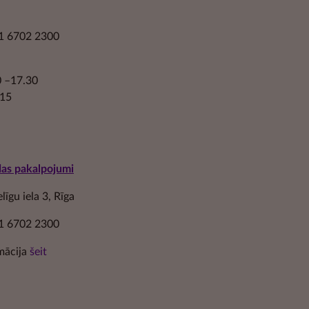
1 6702 2300
30 –17.30
.15
das pakalpojumi
īgu iela 3, Rīga
1 6702 2300
mācija
šeit