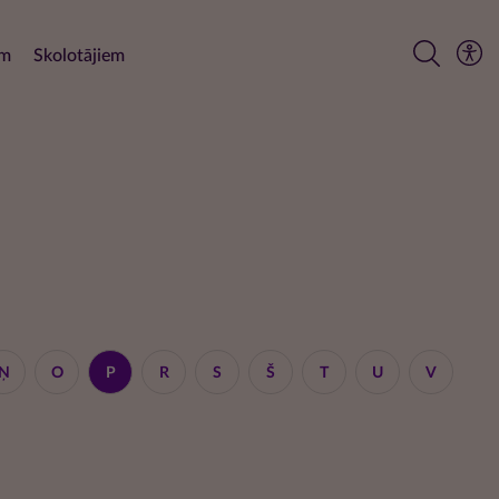
em
Skolotājiem
Ņ
O
P
R
S
Š
T
U
V