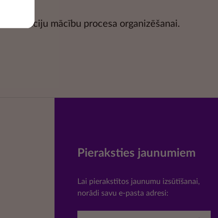
informāciju mācību procesa organizēšanai.
Pieraksties jaunumiem
Lai pierakstītos jaunumu izsūtīšanai,
norādi savu e-pasta adresi: