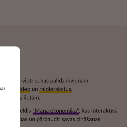
glītojoša vietne, kas palīdz ikvienam
mās
katīties
video
un
raidierakstus
,
m naudas lietām.
cību līdzeklis
"Mana ekonomika"
, kas interaktīvā
:
kumsakarības un pārbaudīt savas zināšanas