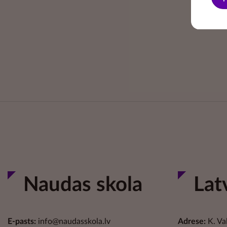
Naudas skola
Lat
E-pasts:
info@naudasskola.lv
Adrese:
K. Va