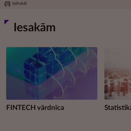
Izdrukāt
Iesakām
FINTECH vārdnīca
Statistik