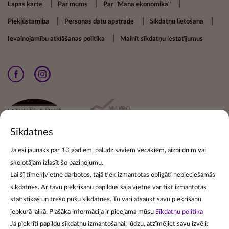
Footer secondary menu
Lapas karte
Par mums
Par "Mana ekonomika"
Piekļūstamība
Personas datu apstrāde
Sīkdatņu lietošana
Ievainojamību atklāšanas politika
Mainīt sīkdatņu iestatījumus
Sīkdatnes
Ja esi jaunāks par 13 gadiem, palūdz saviem vecākiem, aizbildnim vai
skolotājam izlasīt šo paziņojumu.
Pieraksties jaunumiem
Lai šī tīmekļvietne darbotos, tajā tiek izmantotas obligāti nepieciešamās
sīkdatnes. Ar tavu piekrišanu papildus šajā vietnē var tikt izmantotas
Lai pierakstītos jaunumu izsūtīšanai, norādi savu e-pasta
statistikas un trešo pušu sīkdatnes. Tu vari atsaukt savu piekrišanu
adresi:
jebkurā laikā. Plašāka informācija ir pieejama mūsu
Sīkdatņu politika
Ja piekrīti papildu sīkdatņu izmantošanai, lūdzu, atzīmējiet savu izvēli: