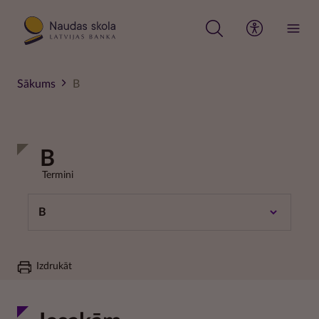
Pārlekt
uz
galveno
saturu
Sākums
B
B
Termini
B
Izdrukāt