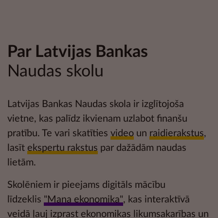
Par Latvijas Bankas
Naudas skolu
Latvijas Bankas Naudas skola ir izglītojoša
vietne, kas palīdz ikvienam uzlabot
finanšu
pratību
. Te vari skatīties
video
un
raidierakstus
,
lasīt
ekspertu rakstus
par dažādām naudas
lietām.
Skolēniem ir pieejams digitāls mācību
līdzeklis
"Mana ekonomika"
, kas interaktīvā
veidā ļauj izprast ekonomikas likumsakarības un