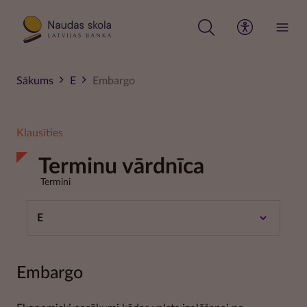
Pārlekt
uz
galveno
saturu
Sākums
E
Embargo
Klausīties
Terminu vārdnīca
Termini
E
Embargo