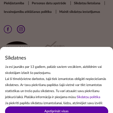
Piekļūstamība
Personas datu apstrāde
Sīkdatņu lietošana
Ievainojamību atklāšanas politika
Mainīt sīkdatņu iestatījumus
Sīkdatnes
Ja esi jaunāks par 13 gadiem, palūdz saviem vecākiem, aizbildnim vai
skolotājam izlasīt šo paziņojumu.
Pieraksties jaunumiem
Lai šī tīmekļvietne darbotos, tajā tiek izmantotas obligāti nepieciešamās
sīkdatnes. Ar tavu piekrišanu papildus šajā vietnē var tikt izmantotas
Lai pierakstītos jaunumu izsūtīšanai, norādi savu e-pasta
statistikas un trešo pušu sīkdatnes. Tu vari atsaukt savu piekrišanu
adresi:
jebkurā laikā. Plašāka informācija ir pieejama mūsu
Sīkdatņu politika
Ja piekrīti papildu sīkdatņu izmantošanai, lūdzu, atzīmējiet savu izvēli:
Apstiprināt visas