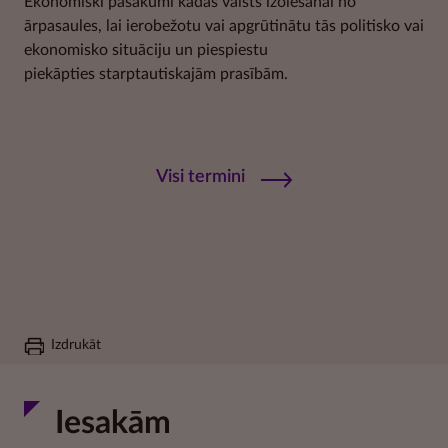
Ekonomiski pasākumi kādas valsts izolēšanai no
ārpasaules, lai ierobežotu vai apgrūtinātu tās politisko vai
ekonomisko situāciju un piespiestu
piekāpties starptautiskajām prasībām.
Visi termini
Izdrukāt
Iesakām