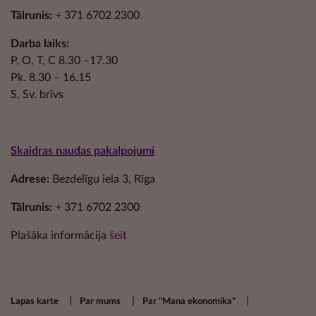
Tālrunis:
+ 371 6702 2300
Darba laiks:
P, O, T, C 8.30 –17.30
Pk. 8.30 – 16.15
S, Sv. brīvs
Skaidras naudas pakalpojumi
Adrese:
Bezdelīgu iela 3, Rīga
Tālrunis:
+ 371 6702 2300
Plašāka informācija
šeit
Footer secondary menu
Lapas karte
Par mums
Par "Mana ekonomika"