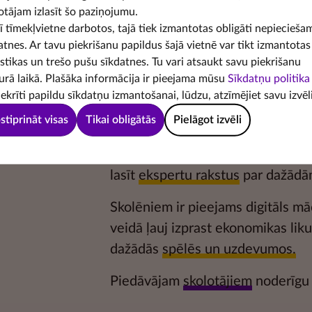
otājam izlasīt šo paziņojumu.
šī tīmekļvietne darbotos, tajā tiek izmantotas obligāti nepiecieša
atnes. Ar tavu piekrišanu papildus šajā vietnē var tikt izmantotas
istikas un trešo pušu sīkdatnes. Tu vari atsaukt savu piekrišanu
urā laikā. Plašāka informācija ir pieejama mūsu
Sīkdatņu politika
iekrīti papildu sīkdatņu izmantošanai, lūdzu, atzīmējiet savu izvēli
stiprināt visas
Tikai obligātās
Pielāgot izvēli
Latvijas Bankas Naudas skola ir iz
uzlabot
finanšu pratību
. Te vari s
lasīt
ekspertu rakstus
par dažādā
Skolēniem ir pieejams digitāls mā
veidā ļauj izprast ekonomikas li
dažādās
spēlēs un uzdevumos.
Piedāvājam
skolotājiem
noderīgu 