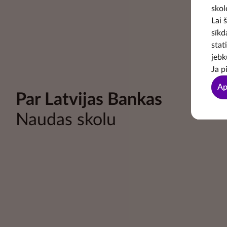
skol
Lai 
sīkd
stat
jebk
Ja p
Ap
Par Latvijas Bankas
Naudas skolu