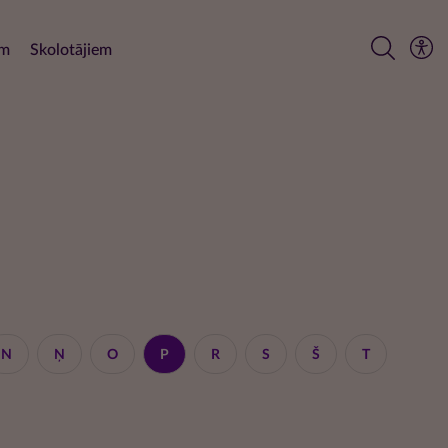
em
Skolotājiem
N
Ņ
O
P
R
S
Š
T