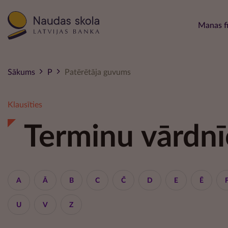
Main 
Manas f
Sākums
P
Patērētāja guvums
Klausīties
Terminu vārdnī
A
Ā
B
C
Č
D
E
Ē
U
V
Z