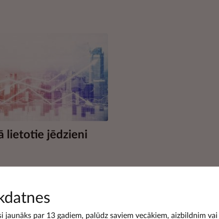
ā lietotie jēdzieni
kdatnes
si jaunāks par 13 gadiem, palūdz saviem vecākiem, aizbildnim vai