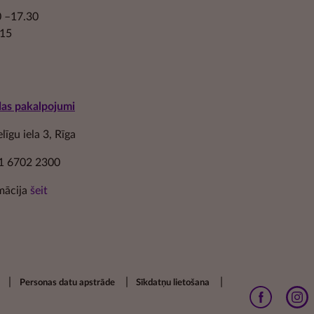
30 –17.30
.15
das pakalpojumi
īgu iela 3, Rīga
1 6702 2300
mācija
šeit
Personas datu apstrāde
Sīkdatņu lietošana