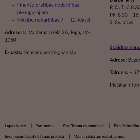
Darba laiks:
Finanšu pratības nodarbības
P, O, T, C 8.
pieaugušajiem
Pk. 8.30 – 16
Mācību nodarbības 7. – 12. klasei
S, Sv. brīvs
Adrese:
K. Valdemāra ielā 2A, Rīgā, LV-
1050
Skaidras nau
E-pasts:
zinasanucentrs@bank.lv
Adrese:
Bezdel
Tālrunis:
+ 37
Plašāka infor
Footer secondary menu
Lapas karte
Par mums
Par "Mana ekonomika"
Piekļūstamība
Ievainojamību atklāšanas politika
Mainīt sīkdatņu iestatījumus