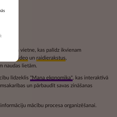
mās
:
glītojoša vietne, kas palīdz ikvienam
katīties
video
un
raidierakstus
,
m naudas lietām.
cību līdzeklis
"Mana ekonomika"
, kas interaktīvā
kumsakarības un pārbaudīt savas zināšanas
informāciju mācību procesa organizēšanai.