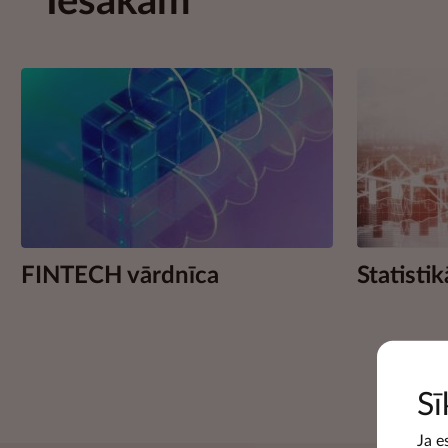
Iesakām
FINTECH vārdnīca
Statistik
Sī
Ja e