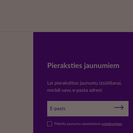
Pieraksties jaunumiem
Lai pierakstītos jaunumu izsūtīšanai,
norādi savu e-pasta adresi:
Piekrītu jaunumu saņemšanas
noteikumiem
.