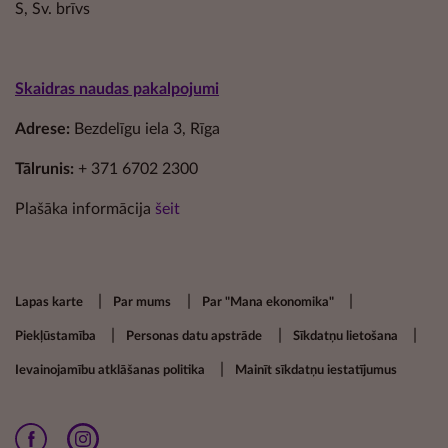
S, Sv. brīvs
Skaidras naudas pakalpojumi
Adrese:
Bezdelīgu iela 3, Rīga
Tālrunis:
+ 371 6702 2300
Plašāka informācija
šeit
Footer secondary menu
Lapas karte
Par mums
Par "Mana ekonomika"
Piekļūstamība
Personas datu apstrāde
Sīkdatņu lietošana
Ievainojamību atklāšanas politika
Mainīt sīkdatņu iestatījumus