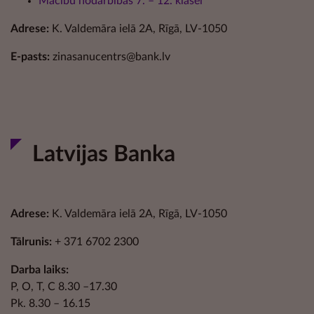
Mācību nodarbības 7. – 12. klasei
Adrese:
K. Valdemāra ielā 2A, Rīgā, LV-1050
E-pasts:
zinasanucentrs@bank.lv
Latvijas Banka
Adrese:
K. Valdemāra ielā 2A, Rīgā, LV-1050
Tālrunis:
+ 371 6702 2300
Darba laiks:
P, O, T, C 8.30 –17.30
Pk. 8.30 – 16.15