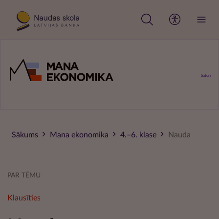
Pārlekt
uz
galveno
saturu
Saturs
Sākums
Mana ekonomika
4.–6. klase
Nauda
PAR TĒMU
Klausīties