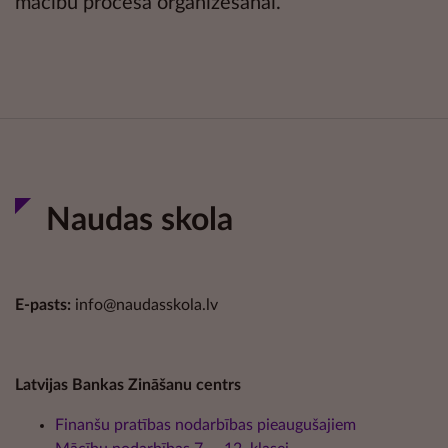
mācību procesa organizēšanai.
Naudas skola
E-pasts:
info@naudasskola.lv
Latvijas Bankas Zināšanu centrs
Finanšu pratības nodarbības pieaugušajiem