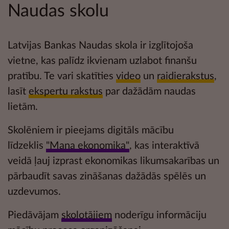
Naudas skolu
Latvijas Bankas Naudas skola ir izglītojoša
vietne, kas palīdz ikvienam uzlabot
finanšu
pratību
. Te vari skatīties
video
un
raidierakstus
,
lasīt
ekspertu rakstus
par dažādām naudas
lietām.
Skolēniem ir pieejams digitāls mācību
līdzeklis
"Mana ekonomika"
, kas interaktīvā
veidā ļauj izprast ekonomikas likumsakarības un
pārbaudīt savas zināšanas dažādās
spēlēs un
uzdevumos.
Piedāvājam
skolotājiem
noderīgu informāciju