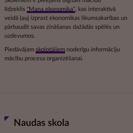
Skolēniem ir pieejams digitāls mācību
līdzeklis
"Mana ekonomika"
, kas interaktīvā
veidā ļauj izprast ekonomikas likumsakarības un
pārbaudīt savas zināšanas dažādās
spēlēs un
uzdevumos.
Piedāvājam
skolotājiem
noderīgu informāciju
mācību procesa organizēšanai.
Naudas skola