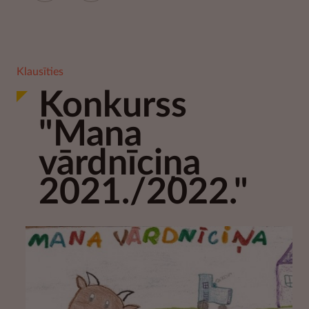
Klausīties
Konkurss
"Mana
vārdnīciņa
2021./2022."