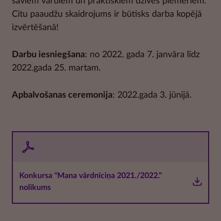
saviem vārdiem un praktiskiem dzīves piemēriem.
Citu paaudžu skaidrojums ir būtisks darba kopējā
izvērtēšanā!
Darbu iesniegšana
: no 2022. gada 7. janvāra līdz
2022.gada 25. martam.
Apbalvošanas ceremonija
: 2022.gada 3. jūnijā.
Konkursa "Mana vārdnīciņa 2021./2022."
nolikums