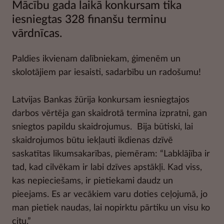
Mācību gada laikā konkursam tika
iesniegtas 328 finanšu terminu
vārdnīcas.
Paldies ikvienam dalībniekam, ģimenēm un
skolotājiem par iesaisti, sadarbību un radošumu!
Latvijas Bankas žūrija konkursam iesniegtajos
darbos vērtēja gan skaidrotā termina izpratni, gan
sniegtos papildu skaidrojumus. Bija būtiski, lai
skaidrojumos būtu iekļauti ikdienas dzīvē
saskatītas likumsakarības, piemēram: “Labklājība ir
tad, kad cilvēkam ir labi dzīves apstākļi. Kad viss,
kas nepieciešams, ir pietiekami daudz un
pieejams. Es ar vecākiem varu doties ceļojumā, jo
man pietiek naudas, lai nopirktu pārtiku un visu ko
citu.”