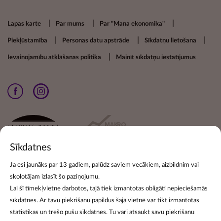
Footer secondary menu
Lapas karte
Par mums
Par "Mana ekonomika"
Piekļūstamība
Personas datu apstrāde
Sīkdatņu lietošana
Ievainojamību atklāšanas politika
Mainīt sīkdatņu iestatījumus
Sīkdatnes
Ja esi jaunāks par 13 gadiem, palūdz saviem vecākiem, aizbildnim vai
skolotājam izlasīt šo paziņojumu.
Pieraksties jaunumiem
Lai šī tīmekļvietne darbotos, tajā tiek izmantotas obligāti nepieciešamās
sīkdatnes. Ar tavu piekrišanu papildus šajā vietnē var tikt izmantotas
Lai pierakstītos jaunumu izsūtīšanai, norādi savu e-pasta
statistikas un trešo pušu sīkdatnes. Tu vari atsaukt savu piekrišanu
adresi: