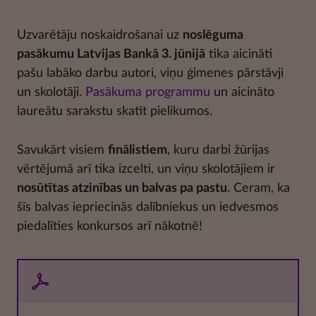
Uzvarētāju noskaidrošanai uz
noslēguma
pasākumu Latvijas Bankā 3. jūnijā
tika aicināti
pašu labāko darbu autori, viņu ģimenes pārstāvji
un skolotāji.
Pasākuma programmu
un aicināto
laureātu sarakstu skatīt pielikumos.
Savukārt visiem
finālistiem
, kuru darbi žūrijas
vērtējumā arī tika izcelti, un viņu skolotājiem ir
nosūtītas atzinības un balvas pa pastu
. Ceram, ka
šīs balvas iepriecinās dalībniekus un iedvesmos
piedalīties konkursos arī nākotnē!