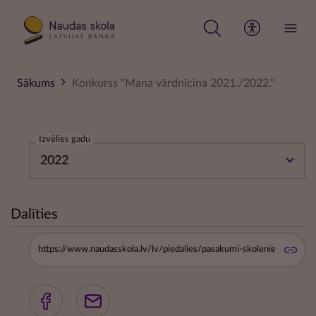
Pārlekt
uz
galveno
saturu
Sākums
Konkurss "Mana vārdnīciņa 2021./2022."
Izvēlies gadu
2022
Dalīties