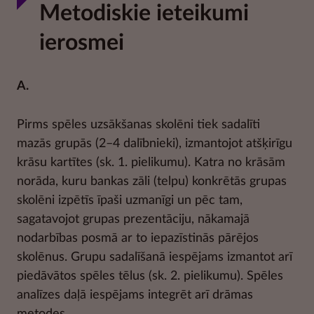
Metodiskie ieteikumi
ierosmei
A.
Pirms spēles uzsākšanas skolēni tiek sadalīti
mazās grupās (2–4 dalībnieki), izmantojot atšķirīgu
krāsu kartītes (sk. 1. pielikumu). Katra no krāsām
norāda, kuru bankas zāli (telpu) konkrētās grupas
skolēni izpētīs īpaši uzmanīgi un pēc tam,
sagatavojot grupas prezentāciju, nākamajā
nodarbības posmā ar to iepazīstinās pārējos
skolēnus. Grupu sadalīšanā iespējams izmantot arī
piedāvātos spēles tēlus (sk. 2. pielikumu). Spēles
analīzes daļā iespējams integrēt arī drāmas
metodes.