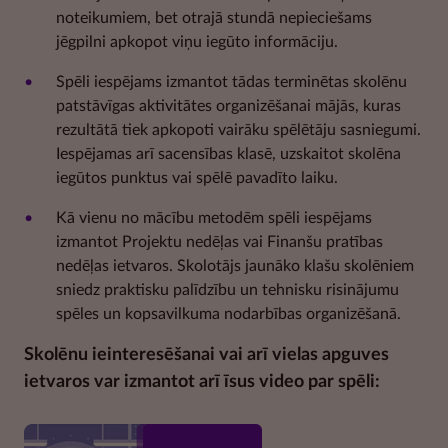
noteikumiem, bet otrajā stundā nepieciešams
jēgpilni apkopot viņu iegūto informāciju.
Spēli iespējams izmantot tādas terminētas skolēnu
patstāvīgas aktivitātes organizēšanai mājās, kuras
rezultātā tiek apkopoti vairāku spēlētāju sasniegumi.
Iespējamas arī sacensības klasē, uzskaitot skolēna
iegūtos punktus vai spēlē pavadīto laiku.
Kā vienu no mācību metodēm spēli iespējams
izmantot Projektu nedēļas vai Finanšu pratības
nedēļas ietvaros. Skolotājs jaunāko klašu skolēniem
sniedz praktisku palīdzību un tehnisku risinājumu
spēles un kopsavilkuma nodarbības organizēšanā.
Skolēnu ieinteresēšanai vai arī vielas apguves
ietvaros var izmantot arī īsus video par spēli: