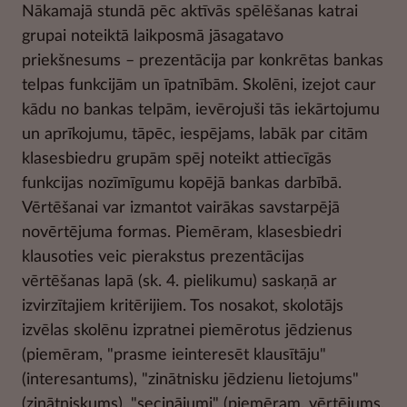
Nākamajā stundā pēc aktīvās spēlēšanas katrai
grupai noteiktā laikposmā jāsagatavo
priekšnesums – prezentācija par konkrētas bankas
telpas funkcijām un īpatnībām. Skolēni, izejot caur
kādu no bankas telpām, ievērojuši tās iekārtojumu
un aprīkojumu, tāpēc, iespējams, labāk par citām
klasesbiedru grupām spēj noteikt attiecīgās
funkcijas nozīmīgumu kopējā bankas darbībā.
Vērtēšanai var izmantot vairākas savstarpējā
novērtējuma formas. Piemēram, klasesbiedri
klausoties veic pierakstus prezentācijas
vērtēšanas lapā (sk. 4. pielikumu) saskaņā ar
izvirzītajiem kritērijiem. Tos nosakot, skolotājs
izvēlas skolēnu izpratnei piemērotus jēdzienus
(piemēram, "prasme ieinteresēt klausītāju"
(interesantums), "zinātnisku jēdzienu lietojums"
(zinātniskums), "secinājumi" (piemēram, vērtējums,