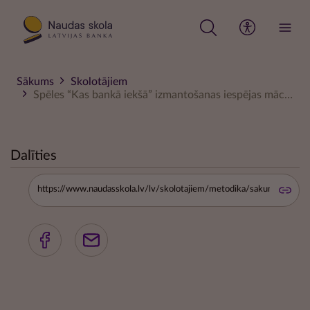
Pārlekt
uz
galveno
saturu
Sākums
Skolotājiem
Spēles “Kas bankā iekšā” izmantošanas iespējas mācību procesā
Dalīties