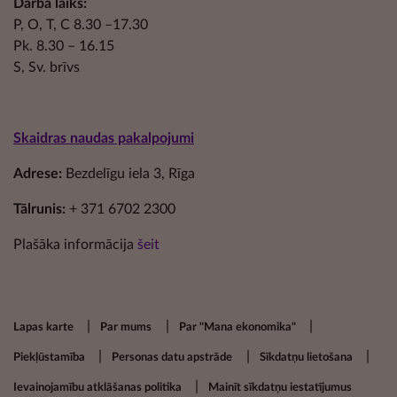
Darba laiks:
P, O, T, C 8.30 –17.30
Pk. 8.30 – 16.15
S, Sv. brīvs
Skaidras naudas pakalpojumi
Adrese:
Bezdelīgu iela 3, Rīga
Tālrunis:
+ 371 6702 2300
Plašāka informācija
šeit
Footer secondary menu
Lapas karte
Par mums
Par "Mana ekonomika"
Piekļūstamība
Personas datu apstrāde
Sīkdatņu lietošana
Ievainojamību atklāšanas politika
Mainīt sīkdatņu iestatījumus