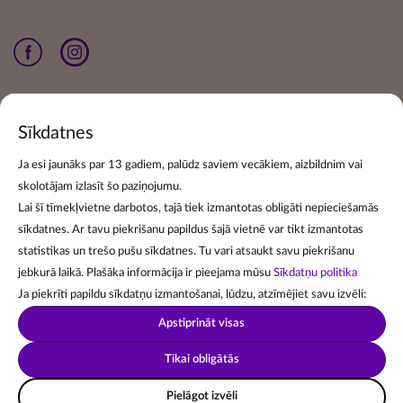
Sīkdatnes
Ja esi jaunāks par 13 gadiem, palūdz saviem vecākiem, aizbildnim vai
skolotājam izlasīt šo paziņojumu.
Lai šī tīmekļvietne darbotos, tajā tiek izmantotas obligāti nepieciešamās
Pieraksties jaunumiem
sīkdatnes. Ar tavu piekrišanu papildus šajā vietnē var tikt izmantotas
statistikas un trešo pušu sīkdatnes. Tu vari atsaukt savu piekrišanu
Enter your email address to receive newsletters from us.
jebkurā laikā. Plašāka informācija ir pieejama mūsu
Sīkdatņu politika
Pa
Ja piekrīti papildu sīkdatņu izmantošanai, lūdzu, atzīmējiet savu izvēli:
informā
Apstiprināt visas
Tikai obligātās
Piekrītu jaunumu saņemšanas
noteikumiem
.
Pielāgot izvēli