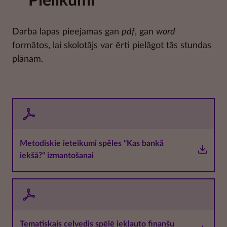
Pielikumi
Darba lapas pieejamas gan
pdf
, gan
word
formātos, lai skolotājs var ērti pielāgot tās stundas
plānam.
Metodiskie ieteikumi spēles "Kas bankā
iekšā?" izmantošanai
Tematiskais ceļvedis spēlē iekļauto finanšu