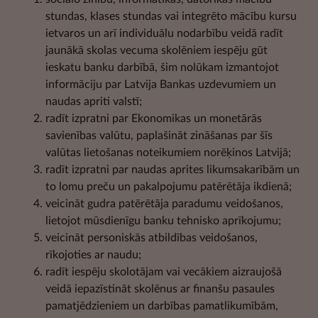
stundas, klases stundas vai integrēto mācību kursu
ietvaros un arī individuālu nodarbību veidā radīt
jaunākā skolas vecuma skolēniem iespēju gūt
ieskatu banku darbībā, šim nolūkam izmantojot
informāciju par Latvija Bankas uzdevumiem un
naudas apriti valstī;
radīt izpratni par Ekonomikas un monetārās
savienības valūtu, paplašināt zināšanas par šīs
valūtas lietošanas noteikumiem norēķinos Latvijā;
radīt izpratni par naudas aprites likumsakarībām un
to lomu preču un pakalpojumu patērētāja ikdienā;
veicināt gudra patērētāja paradumu veidošanos,
lietojot mūsdienīgu banku tehnisko aprīkojumu;
veicināt personiskās atbildības veidošanos,
rīkojoties ar naudu;
radīt iespēju skolotājam vai vecākiem aizraujošā
veidā iepazīstināt skolēnus ar finanšu pasaules
pamatjēdzieniem un darbības pamatlikumībām,