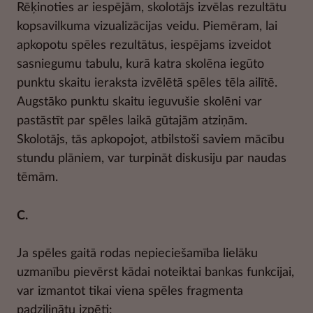
Rēķinoties ar iespējām, skolotājs izvēlas rezultātu
kopsavilkuma vizualizācijas veidu. Piemēram, lai
apkopotu spēles rezultātus, iespējams izveidot
sasniegumu tabulu, kurā katra skolēna iegūto
punktu skaitu ieraksta izvēlētā spēles tēla ailītē.
Augstāko punktu skaitu ieguvušie skolēni var
pastāstīt par spēles laikā gūtajām atziņām.
Skolotājs, tās apkopojot, atbilstoši saviem mācību
stundu plāniem, var turpināt diskusiju par naudas
tēmām.
C.
Ja spēles gaitā rodas nepieciešamība lielāku
uzmanību pievērst kādai noteiktai bankas funkcijai,
var izmantot tikai viena spēles fragmenta
padziļinātu izpēti: