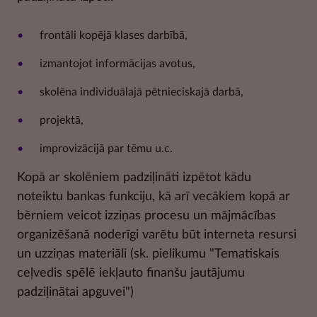
frontāli kopējā klases darbībā,
izmantojot informācijas avotus,
skolēna individuālajā pētnieciskajā darbā,
projektā,
improvizācijā par tēmu u.c.
Kopā ar skolēniem padziļināti izpētot kādu
noteiktu bankas funkciju, kā arī vecākiem kopā ar
bērniem veicot izziņas procesu un mājmācības
organizēšanā noderīgi varētu būt interneta resursi
un uzziņas materiāli (sk. pielikumu "Tematiskais
ceļvedis spēlē iekļauto finanšu jautājumu
padziļinātai apguvei")