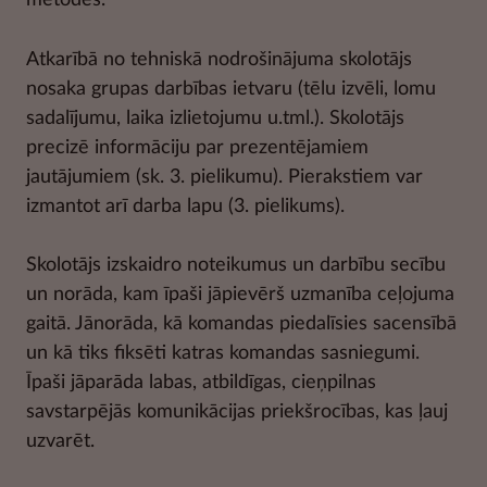
Atkarībā no tehniskā nodrošinājuma skolotājs
nosaka grupas darbības ietvaru (tēlu izvēli, lomu
sadalījumu, laika izlietojumu u.tml.). Skolotājs
precizē informāciju par prezentējamiem
jautājumiem (sk. 3. pielikumu). Pierakstiem var
izmantot arī darba lapu (3. pielikums).
Skolotājs izskaidro noteikumus un darbību secību
un norāda, kam īpaši jāpievērš uzmanība ceļojuma
gaitā. Jānorāda, kā komandas piedalīsies sacensībā
un kā tiks fiksēti katras komandas sasniegumi.
Īpaši jāparāda labas, atbildīgas, cieņpilnas
savstarpējās komunikācijas priekšrocības, kas ļauj
uzvarēt.