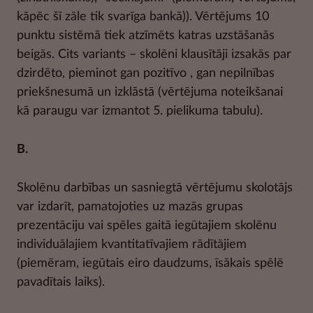
kāpēc šī zāle tik svarīga bankā)). Vērtējums 10
punktu sistēmā tiek atzīmēts katras uzstāšanās
beigās. Cits variants – skolēni klausītāji izsakās par
dzirdēto, pieminot gan pozitīvo , gan nepilnības
priekšnesumā un izklāstā (vērtējuma noteikšanai
kā paraugu var izmantot 5. pielikuma tabulu).
B.
Skolēnu darbības un sasniegtā vērtējumu skolotājs
var izdarīt, pamatojoties uz mazās grupas
prezentāciju vai spēles gaitā iegūtajiem skolēnu
individuālajiem kvantitatīvajiem rādītājiem
(piemēram, iegūtais eiro daudzums, īsākais spēlē
pavadītais laiks).