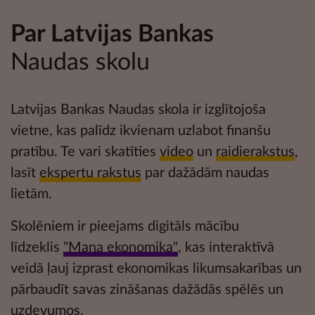
Par Latvijas Bankas
Naudas skolu
Latvijas Bankas Naudas skola ir izglītojoša
vietne, kas palīdz ikvienam uzlabot
finanšu
pratību
. Te vari skatīties
video
un
raidierakstus
,
lasīt
ekspertu rakstus
par dažādām naudas
lietām.
Skolēniem ir pieejams digitāls mācību
līdzeklis
"Mana ekonomika"
, kas interaktīvā
veidā ļauj izprast ekonomikas likumsakarības un
pārbaudīt savas zināšanas dažādās
spēlēs un
uzdevumos.