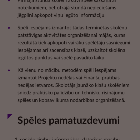
Pirmajā stundā skolēni aktīvi spēlē saskaņā ar
noteikumiem, bet otrajā stundā nepieciešams
jēgpilni apkopot viņu iegūto informāciju.
Spēli iespējams izmantot tādas terminētas skolēnu
patstāvīgas aktivitātes organizēšanai mājās, kuras
rezultātā tiek apkopoti vairāku spēlētāju sasniegumi.
Iespējamas arī sacensības klasē, uzskaitot skolēna
iegūtos punktus vai spēlē pavadīto laiku.
Kā vienu no mācību metodēm spēli iespējams
izmantot Projektu nedēļas vai Finanšu pratības
nedēļas ietvaros. Skolotājs jaunāko klašu skolēniem
sniedz praktisku palīdzību un tehnisku risinājumu
spēles un kopsavilkuma nodarbības organizēšanā.
Spēles pamatuzdevumi
sociālo zinību, informātikas, datorikas mācību