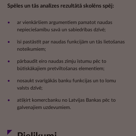
Spēles un tās analīzes rezultātā skolēns spēj:
ar vienkāršiem argumentiem pamatot naudas
nepieciešamību savā un sabiedrības dzīvē;
īsi pastāstīt par naudas funkcijām un tās lietošanas
noteikumiem;
pārbaudīt eiro naudas zīmju īstumu pēc to
būtiskākajiem pretviltošanas elementiem;
nosaukt svarīgākās banku funkcijas un to lomu
valsts dzīvē;
atšķirt komercbanku no Latvijas Bankas pēc to
galvenajiem uzdevumiem.