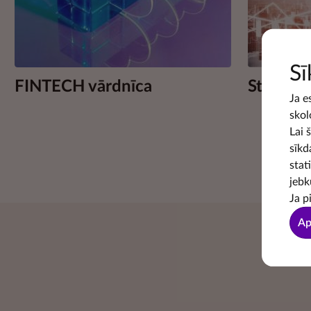
Sī
FINTECH vārdnīca
Statistik
Ja e
skol
Lai 
sīkd
stat
jebk
Ja p
Ap