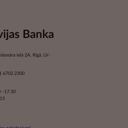
vijas Banka
ldemāra ielā 2A, Rīgā, LV-
1 6702 2300
30 –17.30
.15