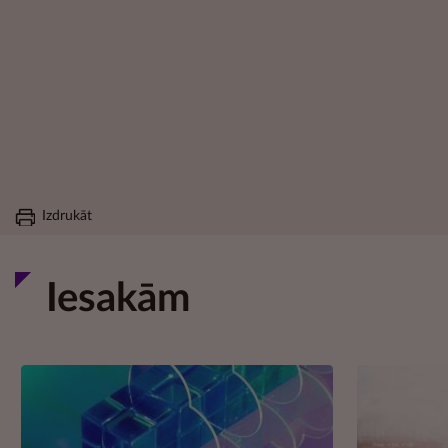
Izdrukāt
Iesakām