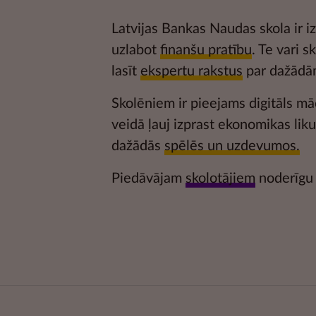
Latvijas Bankas Naudas skola ir iz
uzlabot
finanšu pratību
. Te vari s
lasīt
ekspertu rakstus
par dažādā
Skolēniem ir pieejams digitāls mā
veidā ļauj izprast ekonomikas li
dažādās
spēlēs un uzdevumos.
Piedāvājam
skolotājiem
noderīgu 