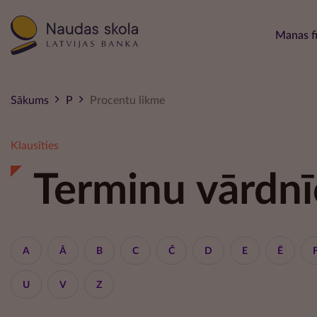
Main 
Manas f
Sākums
P
Procentu likme
Klausīties
Terminu vārdnī
A
Ā
B
C
Č
D
E
Ē
U
V
Z