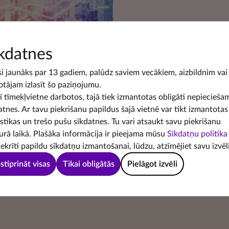
kdatnes
ā lietotie jēdzieni
si jaunāks par 13 gadiem, palūdz saviem vecākiem, aizbildnim vai
otājam izlasīt šo paziņojumu.
šī tīmekļvietne darbotos, tajā tiek izmantotas obligāti nepiecieša
atnes. Ar tavu piekrišanu papildus šajā vietnē var tikt izmantotas
istikas un trešo pušu sīkdatnes. Tu vari atsaukt savu piekrišanu
urā laikā. Plašāka informācija ir pieejama mūsu
Sīkdatņu politika
iekrīti papildu sīkdatņu izmantošanai, lūdzu, atzīmējiet savu izvēli
stiprināt visas
Tikai obligātās
Pielāgot izvēli