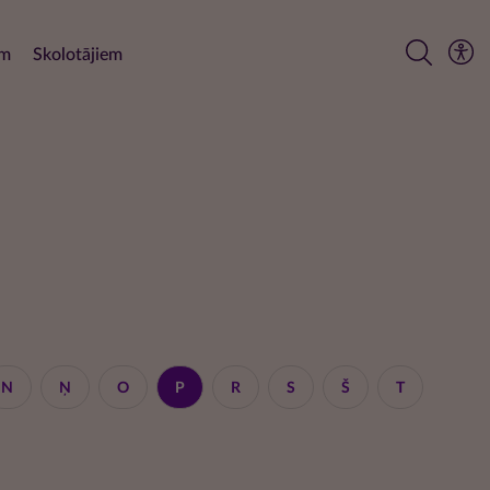
em
Skolotājiem
N
Ņ
O
P
R
S
Š
T