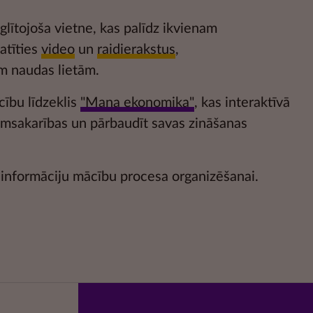
glītojoša vietne, kas palīdz ikvienam
katīties
video
un
raidierakstus
,
m naudas lietām.
cību līdzeklis
"Mana ekonomika"
, kas interaktīvā
kumsakarības un pārbaudīt savas zināšanas
informāciju mācību procesa organizēšanai.