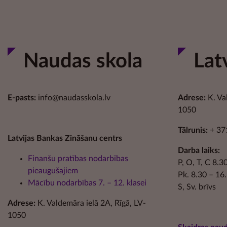
Naudas skola
Lat
E-pasts:
info@naudasskola.lv
Adrese:
K. Va
1050
Tālrunis:
+ 37
Latvijas Bankas Zināšanu centrs
Darba laiks:
Finanšu pratības nodarbības
P, O, T, C 8.
pieaugušajiem
Pk. 8.30 – 16
Mācību nodarbības 7. – 12. klasei
S, Sv. brīvs
Adrese:
K. Valdemāra ielā 2A, Rīgā, LV-
1050