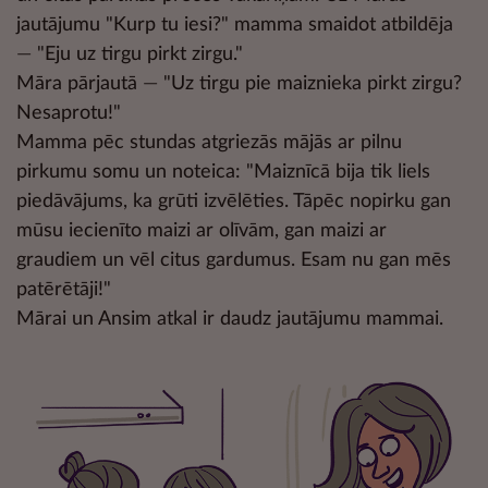
jautājumu "Kurp tu iesi?" mamma smaidot atbildēja
—
"Eju uz tirgu pirkt zirgu."
Māra pārjautā
—
"Uz tirgu pie maiznieka pirkt zirgu?
Nesaprotu!"
Mamma pēc stundas atgriezās mājās ar pilnu
pirkumu somu un noteica: "Maiznīcā bija tik liels
piedāvājums, ka grūti izvēlēties. Tāpēc nopirku gan
mūsu iecienīto maizi ar olīvām, gan maizi ar
graudiem un vēl citus gardumus. Esam nu gan mēs
patērētāji!"
Mārai un Ansim atkal ir daudz jautājumu mammai.