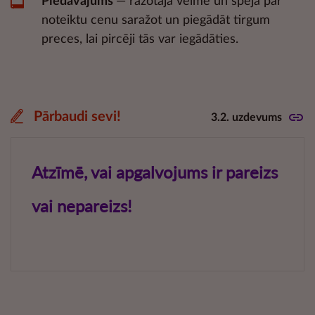
Piedāvājums
— ražotāja vēlme un spēja par
noteiktu cenu saražot un piegādāt tirgum
preces, lai pircēji tās var iegādāties.
Pārbaudi sevi!
3.2. uzdevums