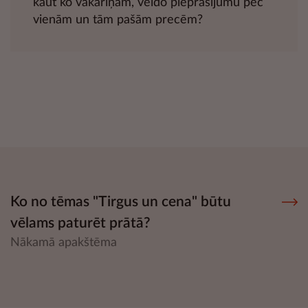
kaut ko vakariņām, veido pieprasījumu pēc
vienām un tām pašām precēm?
Ko no tēmas "Tirgus un cena" būtu
vēlams paturēt prātā?
Nākamā apakštēma