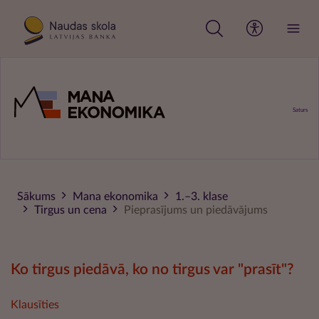
Pārlekt
uz
galveno
saturu
Saturs
Sākums
Mana ekonomika
1.–3. klase
Tirgus un cena
Pieprasījums un piedāvājums
Ko tirgus piedāvā, ko no tirgus var "prasīt"?
Klausīties