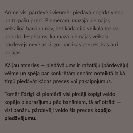
Arī ne visi pārdevēji vienmēr piedāvā nopirkt vienu
un to pašu preci. Piemēram, mazajā piemājas
veikaliņā banānu nav, bet kādā citā veikalā tos var
nopirkt. Iespējams, ka mazā piemājas veikala
pārdevējs nevēlas tirgot pārtikas preces, kas ātri
bojājas.
Kā jau atceries
—
piedāvājums ir ražotāju (pārdevēju)
vēlme un spēja par konkrētām cenām noteiktā laikā
tirgū piedāvāt kādas preces vai pakalpojumus.
Tomēr līdzīgi kā piemērā visi pircēji kopīgi veido
kopējo pieprasījumu pēc banāniem, tā arī otrādi
—
visi banānu pārdevēji veido šīs preces
kopējo
piedāvājumu
.