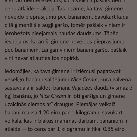
vien arī neinteresēs tas, kurā veikalā pašlaik tiem ir
cenu atlaide
—
akcija. Tas nozīmē, ka tava ģimene
neveido pieprasījumu pēc banāniem. Savukārt kādā
citā ģimenē šie augļi garšo, tomēr pašlaik viņiem ir
ierobežots pieejamais naudas daudzums. Tāpēc
iespējams, ka arī šī ģimene neveidos pieprasījumu
pēc banāniem. Lai gan viņiem banāni garšo, pašlaik
viņi nevar atļauties tos nopirkt.
Iedomājies, ka tava ģimene ir izlēmusi pagatavot
veselīgo banānu saldējumu
Nice Cream
, kura galvenā
sastāvdaļa ir saldēti banāni. Vajadzēs daudz (vismaz 3
kg) banānu, jo
Nice Cream
ir ļoti garšīgs un ģimene
uzaicinās ciemos arī draugus. Piemājas veikalā
banāni maksā 1.20 eiro par 1 kilogramu, savukārt
veikalā, kas ir blakus mammas darbam, banāniem ir
atlaide
—
to cena par 1 kilogramu ir tikai 0.85 eiro.