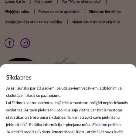
Footer secondary menu
Lapas karte
Par mums
Par "Mana ekonomika"
Piekļūstamība
Personas datu apstrāde
Sīkdatņu lietošana
Ievainojamību atklāšanas politika
Mainīt sīkdatņu iestatījumus
Sīkdatnes
Ja esi jaunāks par 13 gadiem, palūdz saviem vecākiem, aizbildnim vai
skolotājam izlasīt šo paziņojumu.
Pieraksties jaunumiem
Lai šī tīmekļvietne darbotos, tajā tiek izmantotas obligāti nepieciešamās
sīkdatnes. Ar tavu piekrišanu papildus šajā vietnē var tikt izmantotas
Lai pierakstītos jaunumu izsūtīšanai, norādi savu e-pasta
statistikas un trešo pušu sīkdatnes. Tu vari atsaukt savu piekrišanu
adresi:
jebkurā laikā. Plašāka informācija ir pieejama mūsu
Sīkdatņu politika
Ja piekrīti papildu sīkdatņu izmantošanai, lūdzu, atzīmējiet savu izvēli: