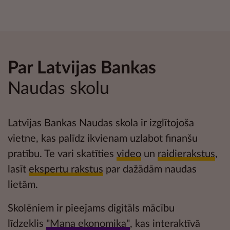
Par Latvijas Bankas
Naudas skolu
Latvijas Bankas Naudas skola ir izglītojoša
vietne, kas palīdz ikvienam uzlabot
finanšu
pratību
. Te vari skatīties
video
un
raidierakstus
,
lasīt
ekspertu rakstus
par dažādām naudas
lietām.
Skolēniem ir pieejams digitāls mācību
līdzeklis
"Mana ekonomika"
, kas interaktīvā