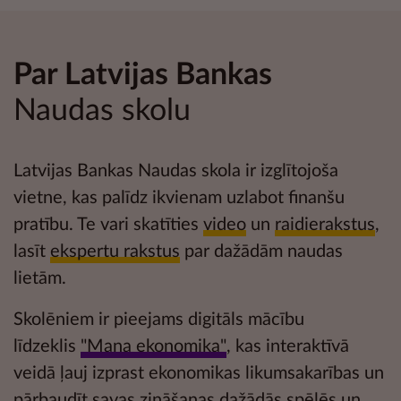
Par Latvijas Bankas
Naudas skolu
Latvijas Bankas Naudas skola ir izglītojoša
vietne, kas palīdz ikvienam uzlabot
finanšu
pratību
. Te vari skatīties
video
un
raidierakstus
,
lasīt
ekspertu rakstus
par dažādām naudas
lietām.
Skolēniem ir pieejams digitāls mācību
līdzeklis
"Mana ekonomika"
, kas interaktīvā
veidā ļauj izprast ekonomikas likumsakarības un
pārbaudīt savas zināšanas dažādās
spēlēs un