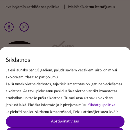
Ievainojamību atklāšanas politika
Mainīt sīkdatņu iestatījumus
Sīkdatnes
Ja esi jaunāks par 13 gadiem, palūdz saviem vecākiem, aizbildnim vai
skolotājam izlasīt šo paziņojumu.
Pieraksties jaunumiem
Lai šī tīmekļvietne darbotos, tajā tiek izmantotas obligāti nepieciešamās
sīkdatnes. Ar tavu piekrišanu papildus šajā vietnē var tikt izmantotas
Lai pierakstītos jaunumu izsūtīšanai, norādi savu e-pasta
statistikas un trešo pušu sīkdatnes. Tu vari atsaukt savu piekrišanu
adresi:
jebkurā laikā. Plašāka informācija ir pieejama mūsu
Sīkdatņu politika
Ja piekrīti papildu sīkdatņu izmantošanai, lūdzu, atzīmējiet savu izvēli:
Apstiprināt visas