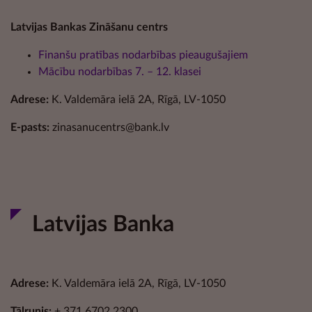
Latvijas Bankas Zināšanu centrs
Finanšu pratības nodarbības pieaugušajiem
Mācību nodarbības 7. – 12. klasei
Adrese:
K. Valdemāra ielā 2A, Rīgā, LV-1050
E-pasts:
zinasanucentrs@bank.lv
Latvijas Banka
Adrese:
K. Valdemāra ielā 2A, Rīgā, LV-1050
Tālrunis:
+ 371 6702 2300