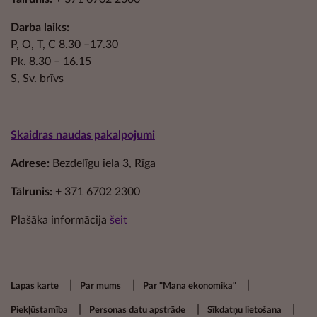
Darba laiks:
P, O, T, C 8.30 –17.30
Pk. 8.30 – 16.15
S, Sv. brīvs
Skaidras naudas pakalpojumi
Adrese:
Bezdelīgu iela 3, Rīga
Tālrunis:
+ 371 6702 2300
Plašāka informācija
šeit
Footer secondary menu
Lapas karte
Par mums
Par "Mana ekonomika"
Piekļūstamība
Personas datu apstrāde
Sīkdatņu lietošana