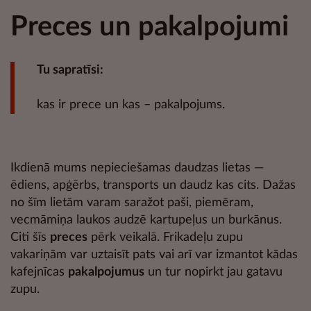
Preces un pakalpojumi
Tu sapratīsi:
kas ir prece un kas – pakalpojums.
Ikdienā mums nepieciešamas daudzas lietas
—
ēdiens, apģērbs, transports un daudz kas cits. Dažas
no šīm lietām varam saražot paši, piemēram,
vecmāmiņa laukos audzē kartupeļus un burkānus.
Citi šīs
preces
pērk veikalā. Frikadeļu zupu
vakariņām var uztaisīt pats vai arī var izmantot kādas
kafejnīcas
pakalpojumus
un tur nopirkt jau gatavu
zupu.