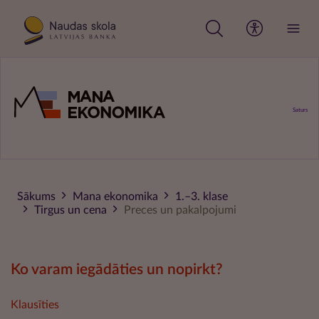
Pārlekt
uz
galveno
saturu
Saturs
Sākums
Mana ekonomika
1.–3. klase
Tirgus un cena
Preces un pakalpojumi
Ko varam iegādāties un nopirkt?
Klausīties