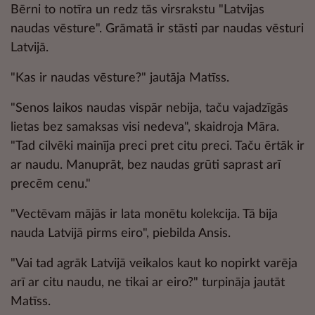
Bērni to notīra un redz tās virsrakstu "Latvijas
naudas vēsture". Grāmatā ir stāsti par naudas vēsturi
Latvijā.
"Kas ir naudas vēsture?" jautāja Matīss.
"Senos laikos naudas vispār nebija, taču vajadzīgās
lietas bez samaksas visi nedeva", skaidroja Māra.
"Tad cilvēki mainīja preci pret citu preci. Taču ērtāk ir
ar naudu. Manuprāt, bez naudas grūti saprast arī
precēm cenu."
"Vectēvam mājās ir lata monētu kolekcija. Tā bija
nauda Latvijā pirms eiro", piebilda Ansis.
"Vai tad agrāk Latvijā veikalos kaut ko nopirkt varēja
arī ar citu naudu, ne tikai ar eiro?" turpināja jautāt
Matīss.