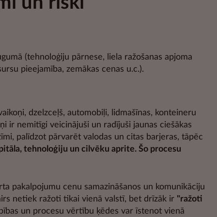
mi un riski
eaugumā (tehnoloģiju pārnese, liela ražošanas apjoma
esursu pieejamība, zemākas cenas u.c.).
aikoņi, dzelzceļš, automobiļi, lidmašīnas, konteineru
ņi ir nemitīgi veicinājuši un radījuši jaunas ciešākas
mi, palīdzot pārvarēt valodas un citas barjeras, tāpēc
itāla, tehnoloģiju un cilvēku aprite. Šo procesu
sporta pakalpojumu cenu samazināšanos un komunikāciju
s netiek ražoti tikai vienā valstī, bet drīzāk ir
"r
ažoti
bības un procesu vērtību ķēdes var īstenot vienā