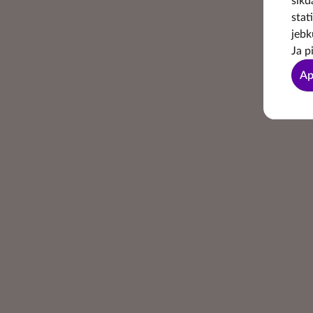
sīkd
stat
jebk
Ja p
Ap