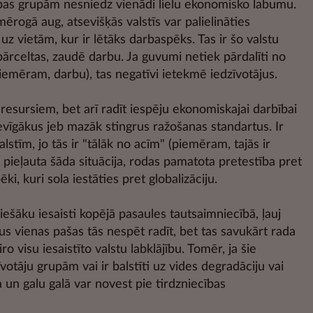
bas grupām nesniedz vienādi lielu ekonomisko labumu.
mērogā aug, atsevišķās valstīs var palielināties
z vietām, kur ir lētāks darbaspēks. Tas ir šo valstu
pārceltas, zaudē darbu. Ja guvumi netiek pārdalīti no
(piemēram, darbu), tas negatīvi ietekmē iedzīvotājus.
u resursiem, bet arī radīt iespēju ekonomiskajai darbībai
zdevīgākus jeb mazāk stingrus ražošanas standartus. Ir
stīm, jo tās ir "tālāk no acīm" (piemēram, tajās ir
k pieļauta šāda situācija, rodas pamatota pretestība pret
ēki, kuri sola iestāties pret globalizāciju.
ešāku iesaisti kopējā pasaules tautsaimniecībā, ļauj
us vienas pašas tās nespēt radīt, bet tas savukārt rada
o visu iesaistīto valstu labklājību. Tomēr, ja šie
votāju grupām vai ir balstīti uz vides degradāciju vai
 un galu galā var novest pie tirdzniecības