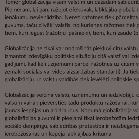
Tomēr globalizācija visām valstīm un dažādām sabiedrī
Piemēram, lai gan, ražojot efektīvāk, labklājība globālā 
ienākumu nevienlīdzība. Nereti ražotnes tiek pārceltas u
guvums, taču cilvēki valstīs, no kurienes ražotnes tiek 
tiem, kuri iegūst (ražotņu īpašnieki), tiem, kuri zaudē 
Globalizācija ne tikai var nodrošināt piekļuvi citu valst
izmantot izdevīgāku politisko situāciju citā valstī vai i
gadījumi, kad lieli uzņēmumi pārceļ ražotnes uz citām val
zemāki sociālās vai vides aizsardzības standarti). Ja tie
globalizāciju un valstu valdībās tiek ievēlēti politiskie sp
Globalizācija veicina valstu, uzņēmumu un iedzīvotāju ci
valstīm vairāk pievērsties tādu produktu ražošanai, kur
jaunas iespējas un arī draudus. Kopumā globalizācija vair
globalizācijas guvumi ir pieejami tikai ierobežotām iedzī
sociālo dempingu, sabiedrības pretestība ir neizbēgama
ierobežošanas un kopējā labklājības krituma.