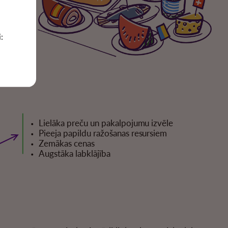
umu
: