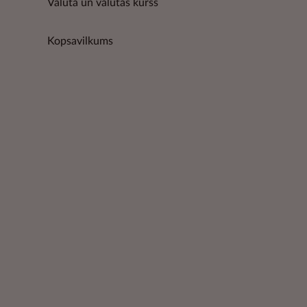
Valūta un valūtas kurss
Kopsavilkums