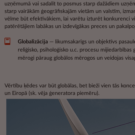
uzņēmumā vai sadalīt to posmus starp dažādiem uzņēmum
starp vairākām ģeogrāfiskajām vietām un valstīm, izma
vēlme būt efektīvākiem, lai varētu izturēt konkurenci vi
patērētājiem labākas un izdevīgākas preces un pakalp
Globalizācija
— likumsakarīgs un objektīvs pasaules
reliģisko, psiholoģisko u.c. procesu mijiedarbības
mērogi pāraug globālos mērogos un veidojas visap
Vērtību ķēdes var būt globālas, bet bieži vien tās konc
un Eiropā (sk. vēja ģeneratora piemēru).