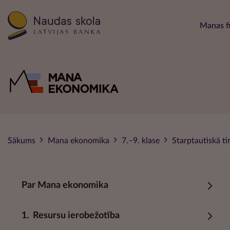
Main 
Manas f
Sākums
Mana ekonomika
7.–9. klase
Starptautiskā ti
Par Mana ekonomika
1.
Resursu ierobežotība