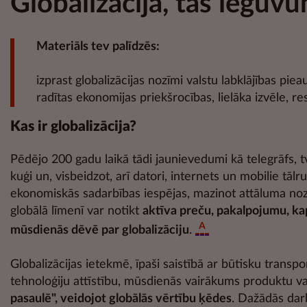
Globalizācija, tās ieguvu
Materiāls tev palīdzēs:
izprast globalizācijas nozīmi valstu labklājības pi
radītas ekonomijas priekšrocības, lielāka izvēle, r
Kas ir globalizācija?
Pēdējo 200 gadu laikā tādi jaunievedumi kā telegrāfs, tv
kuģi un, visbeidzot, arī datori, internets un mobilie tālru
ekonomiskās sadarbības iespējas, mazinot attāluma nozī
globālā līmenī var notikt
aktīva preču, pakalpojumu, kap
A
mūsdienās dēvē par globalizāciju
.
Globalizācijas ietekmē, īpaši saistībā ar būtisku tran
tehnoloģiju attīstību, mūsdienās vairākums produktu vair
pasaulē",
veidojot globālās vērtību ķēdes
. Dažādās dar