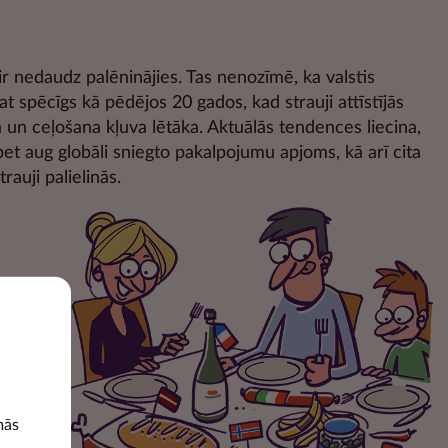
 nedaudz palēninājies. Tas nenozīmē, ka valstis
t spēcīgs kā pēdējos 20 gados, kad strauji attīstījās
 un ceļošana kļuva lētāka. Aktuālās tendences liecina,
bet aug globāli sniegto pakalpojumu apjoms, kā arī cita
auji palielinās.
valstu
as
tību.
mās