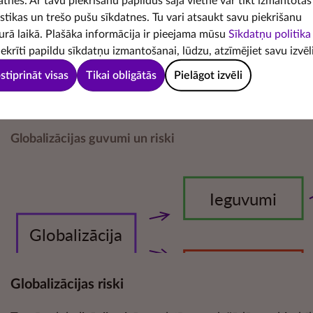
atnes. Ar tavu piekrišanu papildus šajā vietnē var tikt izmantotas
samazinājušās preču un pakalpojumu cenas, kā arī
istikas un trešo pušu sīkdatnes. Tu vari atsaukt savu piekrišanu
palielinājies patērētājiem pieejamo preču un pakalpoj
urā laikā. Plašāka informācija ir pieejama mūsu
Sīkdatņu politika
iekrīti papildu sīkdatņu izmantošanai, lūdzu, atzīmējiet savu izvēli
klāsts.
stiprināt visas
Tikai obligātās
Pielāgot izvēli
Globalizācijas guvumi un riski
Globalizācijas riski