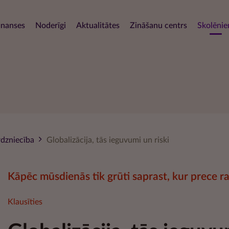
Pārlekt
uz
navigation
inanses
Noderīgi
Aktualitātes
Zināšanu centrs
Skolēni
galveno
saturu
rdzniecība
Globalizācija, tās ieguvumi un riski
Kāpēc mūsdienās tik grūti saprast, kur prece r
Klausīties