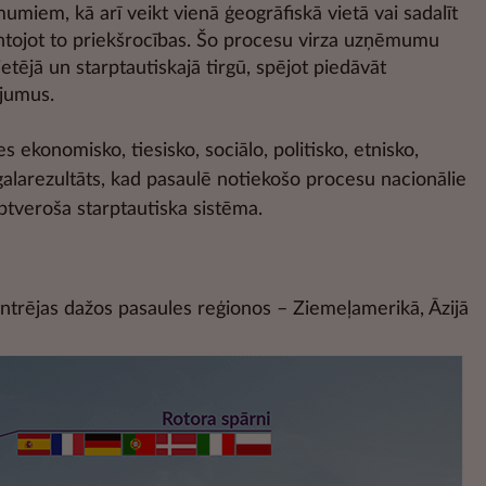
iem, kā arī veikt vienā ģeogrāfiskā vietā vai sadalīt
ntojot to priekšrocības. Šo procesu virza uzņēmumu
etējā un starptautiskajā tirgū, spējot piedāvāt
ojumus.
 ekonomisko, tiesisko, sociālo, politisko, etnisko,
 galarezultāts, kad pasaulē notiekošo procesu nacionālie
tveroša starptautiska sistēma.
entrējas dažos pasaules reģionos – Ziemeļamerikā, Āzijā