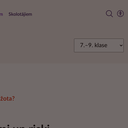
em
Skolotājiem
ažota?