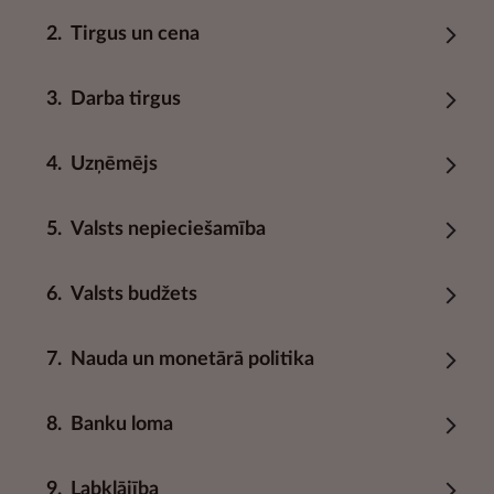
2.
Tirgus un cena
3.
Darba tirgus
4.
Uzņēmējs
5.
Valsts nepieciešamība
6.
Valsts budžets
7.
Nauda un monetārā politika
8.
Banku loma
9.
Labklājība