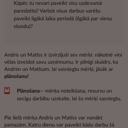
Kāpēc tu nevari paveikt visu uzdevumā
paredzēto? Varbūt visus darbus varētu
paveikt ilgākā laika periodā (ilgākā par vienu
stundu)?
Andris un Matīss ir izvirzījuši sev mērķi: nākotnē viņi
vēlas izveidot savu uzņēmumu. Ir pilnīgi skaidrs, ka
Andrim un Matīsam, lai sasniegtu mērķi, jāsāk ar
plānošanu!
Plānošana
—
mērķa noteikšana, resursu un
secīgu darbību uzskaite, lai šo mērķi sasniegtu.
Pie lielā mērķa Andris un Matīss var nonākt
pamazām. Katru dienu var paveikt kādu darbu šā