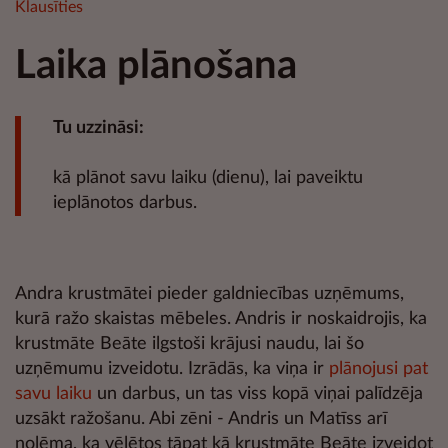
Klausīties
Laika plānošana
Tu uzzināsi:
kā plānot savu laiku (dienu), lai paveiktu
ieplānotos darbus.
Andra krustmātei pieder galdniecības uzņēmums,
kurā ražo skaistas mēbeles. Andris ir noskaidrojis, ka
krustmāte Beāte ilgstoši krājusi naudu, lai šo
uzņēmumu izveidotu. Izrādās, ka viņa ir
plānojusi pat
savu laiku
un darbus, un tas viss kopā viņai palīdzēja
uzsākt ražošanu. Abi zēni - Andris un Matīss arī
nolēma, ka vēlētos tāpat kā krustmāte Beāte izveidot