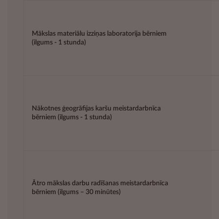
Mākslas materiālu izziņas laboratorija bērniem
(ilgums - 1 stunda)
Nākotnes ģeogrāfijas karšu meistardarbnīca
bērniem (ilgums - 1 stunda)
Ātro mākslas darbu radīšanas meistardarbnīca
bērniem (ilgums – 30 minūtes)