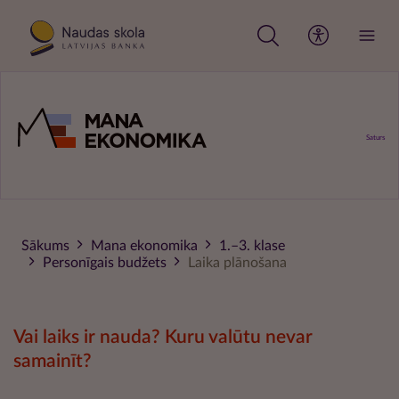
Pārlekt
uz
galveno
saturu
Saturs
Sākums
Mana ekonomika
1.–3. klase
Personīgais budžets
Laika plānošana
Vai laiks ir nauda? Kuru valūtu nevar
samainīt?