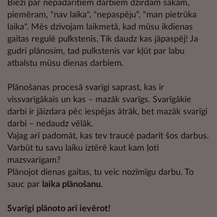
Bieži par nepadarītiem darbiem dzirdam sakām,
piemēram, "nav laika", "nepaspēju", "man pietrūka
laika". Mēs dzīvojam laikmetā, kad mūsu ikdienas
gaitas regulē pulkstenis. Tik daudz kas jāpaspēj! Ja
gudri plānosim, tad pulkstenis var kļūt par labu
atbalstu mūsu dienas darbiem.
Plānošanas procesā svarīgi saprast, kas ir
vissvarīgākais un kas – mazāk svarīgs. Svarīgākie
darbi ir jāizdara pēc iespējas ātrāk, bet mazāk svarīgi
darbi – nedaudz vēlāk.
Vajag arī padomāt, kas tev traucē padarīt šos darbus.
Varbūt tu savu laiku iztērē kaut kam ļoti
mazsvarīgam?
Plānojot dienas gaitas, tu veic nozīmīgu darbu. To
sauc par
laika plānošanu
.
Svarīgi plānoto arī ievērot!