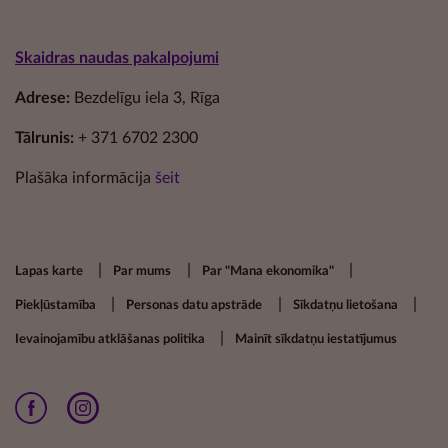
Skaidras naudas pakalpojumi
Adrese:
Bezdelīgu iela 3, Rīga
Tālrunis:
+ 371 6702 2300
Plašāka informācija
šeit
Footer secondary menu
Lapas karte
Par mums
Par "Mana ekonomika"
Piekļūstamība
Personas datu apstrāde
Sīkdatņu lietošana
Ievainojamību atklāšanas politika
Mainīt sīkdatņu iestatījumus