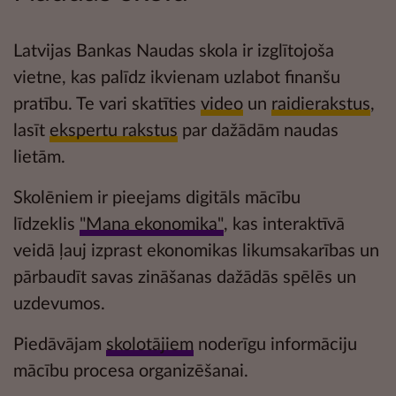
Latvijas Bankas Naudas skola ir izglītojoša
vietne, kas palīdz ikvienam uzlabot
finanšu
pratību
. Te vari skatīties
video
un
raidierakstus
,
lasīt
ekspertu rakstus
par dažādām naudas
lietām.
Skolēniem ir pieejams digitāls mācību
līdzeklis
"Mana ekonomika"
, kas interaktīvā
veidā ļauj izprast ekonomikas likumsakarības un
pārbaudīt savas zināšanas dažādās
spēlēs un
uzdevumos.
Piedāvājam
skolotājiem
noderīgu informāciju
mācību procesa organizēšanai.