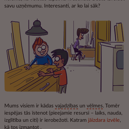
savu uzņēmumu. Interesanti, ar ko lai sāk?
Mums visiem ir kādas
vajadzības
un
vēlmes
. Tomēr
iespējas tās īstenot (pieejamie resursi – laiks, nauda,
izglītība un citi) ir ierobežoti. Katram
jāizdara izvēle
,
kā tos izmantot .