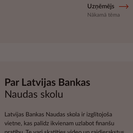
Uzņēmējs
Nākamā tēma
Par Latvijas Bankas
Naudas skolu
Latvijas Bankas Naudas skola ir izglītojoša
vietne, kas palīdz ikvienam uzlabot
finanšu
pratību
. Te vari skatīties
video
un
raidierakstus
,