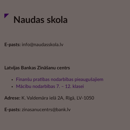
Naudas skola
E-pasts:
info@naudasskola.lv
Latvijas Bankas Zināšanu centrs
Finanšu pratības nodarbības pieaugušajiem
Mācību nodarbības 7. – 12. klasei
Adrese:
K. Valdemāra ielā 2A, Rīgā, LV-1050
E-pasts:
zinasanucentrs@bank.lv