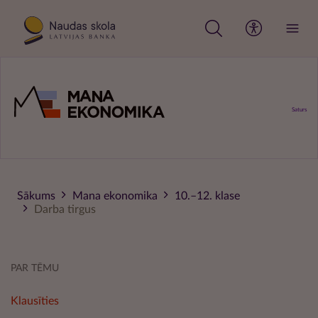
Pārlekt
uz
galveno
saturu
Saturs
Sākums
Mana ekonomika
10.–12. klase
Darba tirgus
PAR TĒMU
Klausīties