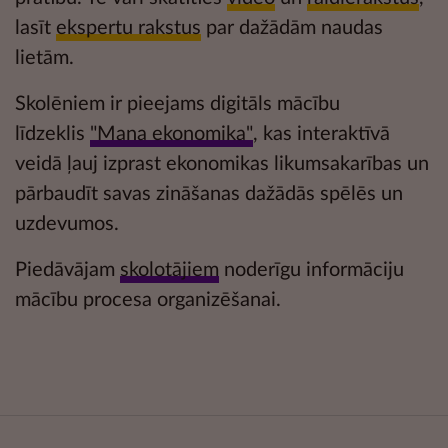
lasīt
ekspertu rakstus
par dažādām naudas
lietām.
Skolēniem ir pieejams digitāls mācību
līdzeklis
"Mana ekonomika"
, kas interaktīvā
veidā ļauj izprast ekonomikas likumsakarības un
pārbaudīt savas zināšanas dažādās
spēlēs un
uzdevumos.
Piedāvājam
skolotājiem
noderīgu informāciju
mācību procesa organizēšanai.