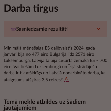
Darba tirgus
Sasniedzamie rezultāti
Minimālā mēnešalga ES dalībvalstīs 2024. gada
janvārī bija no 477 eiro Bulgārijā līdz 2571 eiro
Luksemburgā. Latvijā tā bija ceturtā zemākā ES – 700
eiro. Vai tiešām Luksemburgā un Īrijā strādājošo
darbs ir tik atšķirīgs no Latvijā nodarbināto darba, ka
A
atalgojums atšķiras 3,5 reizes?
Tēmā meklē atbildes uz šādiem
jautājumiem