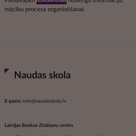
Piedāvājam
skolotājiem
noderīgu informāciju
mācību procesa organizēšanai.
Naudas skola
E-pasts:
info@naudasskola.lv
Latvijas Bankas Zināšanu centrs