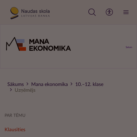
Pārlekt
uz
galveno
saturu
Saturs
Sākums
Mana ekonomika
10.–12. klase
Uzņēmējs
PAR TĒMU
Klausīties