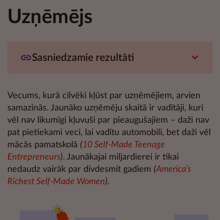
Uzņēmējs
Sasniedzamie rezultāti
Vecums, kurā cilvēki kļūst par uzņēmējiem, arvien
samazinās. Jaunāko uzņēmēju skaitā ir vadītāji, kuri
vēl nav likumīgi kļuvuši par pieaugušajiem – daži nav
pat pietiekami veci, lai vadītu automobili, bet daži vēl
mācās pamatskolā
(
10 Self-Made Teenage
Entrepreneurs
)
. Jaunākajai miljardierei ir tikai
nedaudz vairāk par divdesmit gadiem
(
America’s
Richest Self-Made Women
).