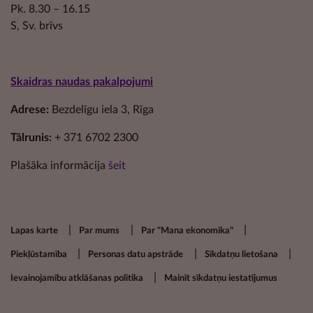
Pk. 8.30 – 16.15
S, Sv. brīvs
Skaidras naudas pakalpojumi
Adrese:
Bezdelīgu iela 3, Rīga
Tālrunis:
+ 371 6702 2300
Plašāka informācija
šeit
Footer secondary menu
Lapas karte
Par mums
Par "Mana ekonomika"
Piekļūstamība
Personas datu apstrāde
Sīkdatņu lietošana
Ievainojamību atklāšanas politika
Mainīt sīkdatņu iestatījumus