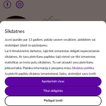
Sīkdatnes
Ja esi jaunāks par 13 gadiem, palūdz saviem vecākiem, aizbildnim vai
skolotājam izlasīt šo paziņojumu.
Pieraksties jaunumiem
Lai šī tīmekļvietne darbotos, tajā tiek izmantotas obligāti nepieciešamās
sīkdatnes. Ar tavu piekrišanu papildus šajā vietnē var tikt izmantotas
Lai pierakstītos jaunumu izsūtīšanai, norādi savu e-pasta
statistikas un trešo pušu sīkdatnes. Tu vari atsaukt savu piekrišanu
adresi:
jebkurā laikā. Plašāka informācija ir pieejama mūsu
Sīkdatņu politika
Ja piekrīti papildu sīkdatņu izmantošanai, lūdzu, atzīmējiet savu izvēli:
Apstiprināt visas
Tikai obligātās
Piekrītu jaunumu saņemšanas
noteikumiem
.
Pielāgot izvēli