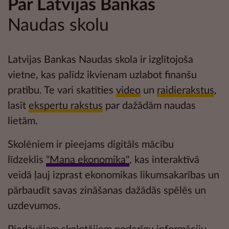
Par Latvijas Bankas
Naudas skolu
Latvijas Bankas Naudas skola ir izglītojoša
vietne, kas palīdz ikvienam uzlabot
finanšu
pratību
. Te vari skatīties
video
un
raidierakstus
,
lasīt
ekspertu rakstus
par dažādām naudas
lietām.
Skolēniem ir pieejams digitāls mācību
līdzeklis
"Mana ekonomika"
, kas interaktīvā
veidā ļauj izprast ekonomikas likumsakarības un
pārbaudīt savas zināšanas dažādās
spēlēs un
uzdevumos.