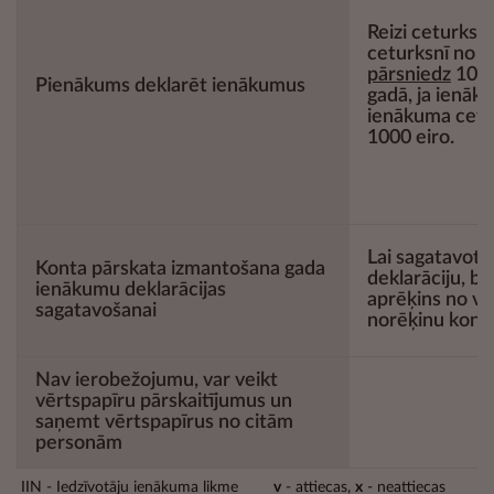
Reizi ceturksnī
ceturksnī no 
pārsniedz
1000 
Pienākums deklarēt ienākumus
gadā, ja ienāk
ienākuma cetu
1000 eiro.
Lai sagatavot
Konta pārskata izmantošana gada
deklarāciju, b
ienākumu deklarācijas
aprēķins no vē
sagatavošanai
norēķinu konta
Nav ierobežojumu, var veikt
vērtspapīru pārskaitījumus un
saņemt vērtspapīrus no citām
personām
IIN - Iedzīvotāju ienākuma likme
v
- attiecas,
x
- neattiecas