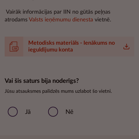
Vairāk informācijas par IIN no gūtās peļņas
atrodams
Valsts ieņēmumu dienesta
vietnē.
Metodisks materiāls - Ienākums no
ieguldījumu konta
Vai šis saturs bija noderīgs?
Jūsu atsauksmes palīdzēs mums uzlabot šo vietni.
Jā
Nē