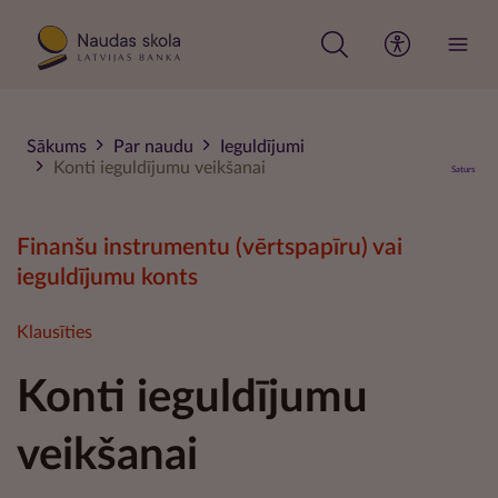
Pārlekt
uz
galveno
saturu
Sākums
Par naudu
Ieguldījumi
Konti ieguldījumu veikšanai
Saturs
Finanšu instrumentu (vērtspapīru) vai
ieguldījumu konts
Klausīties
Konti ieguldījumu
veikšanai