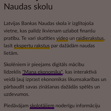
Naudas skolu
Latvijas Bankas Naudas skola ir izglītojoša
vietne, kas palīdz ikvienam uzlabot
finanšu
pratību
. Te vari skatīties
video
un
raidierakstus
,
lasīt
ekspertu rakstus
par dažādām naudas
lietām.
Skolēniem ir pieejams digitāls mācību
līdzeklis
"Mana ekonomika"
, kas interaktīvā
veidā ļauj izprast ekonomikas likumsakarības un
pārbaudīt savas zināšanas dažādās
spēlēs un
uzdevumos.
Piedāvājam
skolotājiem
noderīgu informāciju