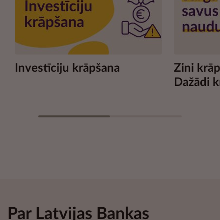
Investīciju krāpšana
Zini krā
Dažādi k
un piemē
Par Latvijas Bankas