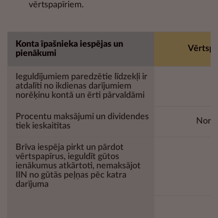
vērtspapīriem.
Konta īpašnieka iespējas un
Vērtspa
pienākumi
Ieguldījumiem paredzētie līdzekļi ir
atdalīti no ikdienas darījumiem
norēķinu kontā un ērti pārvaldāmi
Procentu maksājumi un dividendes
Norēķ
tiek ieskaitītas
Brīva iespēja pirkt un pārdot
vērtspapīrus, ieguldīt gūtos
ienākumus atkārtoti, nemaksājot
IIN no gūtās peļņas pēc katra
darījuma