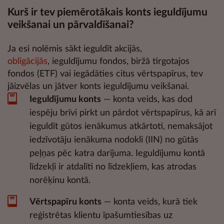
Kurš ir tev piemērotākais konts ieguldījumu
veikšanai un pārvaldīšanai?
Ja esi nolēmis sākt ieguldīt
akcijās
,
obligācijās
,
ieguldījumu fondos
,
biržā tirgotajos
fondos (ETF)
vai iegādāties citus vērtspapīrus, tev
jāizvēlas un jātver konts ieguldījumu veikšanai.
Ieguldījumu konts
— konta veids, kas dod
iespēju brīvi pirkt un pārdot vērtspapīrus, kā arī
ieguldīt gūtos ienākumus atkārtoti, nemaksājot
iedzīvotāju ienākuma nodokli (IIN) no gūtās
peļņas pēc katra darījuma. Ieguldījumu kontā
līdzekļi ir atdalīti no līdzekļiem, kas atrodas
norēķinu kontā.
Vērtspapīru konts
— konta veids, kurā tiek
reģistrētas klientu īpašumtiesības uz