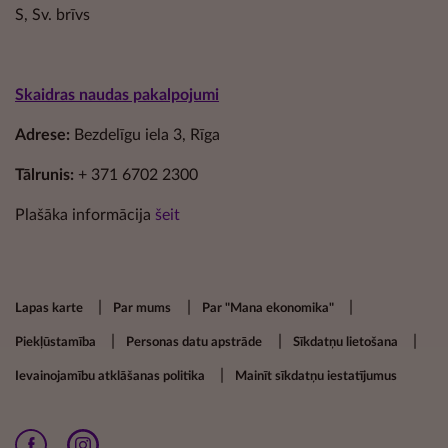
S, Sv. brīvs
Skaidras naudas pakalpojumi
Adrese:
Bezdelīgu iela 3, Rīga
Tālrunis:
+ 371 6702 2300
Plašāka informācija
šeit
Footer secondary menu
Lapas karte
Par mums
Par "Mana ekonomika"
Piekļūstamība
Personas datu apstrāde
Sīkdatņu lietošana
Ievainojamību atklāšanas politika
Mainīt sīkdatņu iestatījumus